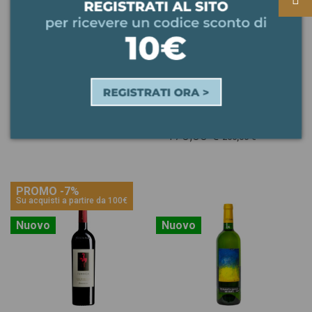
LIVIO FELLUGA -
LUNGAROTTI -
ABBAZIA DI
RUBESCO VIGNA
ROSAZZO 2021
MONTICCHIO 60
MAGNUM CON
ANNI 2018-2019-
CASSA IN LEGNO
2020 CON CASSA DI
LEGNO
199,00 €
170,00 €
200,00 €
PROMO -7%
Su acquisti a partire da 100€
Nuovo
Nuovo