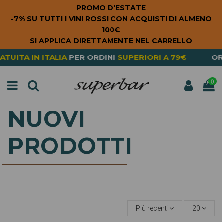
PROMO D'ESTATE
-7% SU TUTTI I VINI ROSSI CON ACQUISTI DI ALMENO
100€
SI APPLICA DIRETTAMENTE NEL CARRELLO
A
IN ITALIA
PER ORDINI
SUPERIORI A 79€
ORDERI
0
NUOVI
PRODOTTI
Più recenti
20