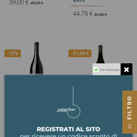
39,00 €
48,00 €
44,79 €
53,00 €
-12%
-21,00 €
Non mostrare più
FILTRO
COTTANERA -
DOMAINE VERGET -
CONTRADA
PULIGNY-
CALDERARA ETNA
MONTRACHET 1 ER
BIANCO 2019
CRU “SOUS LE PUITS
“2019
26,40 €