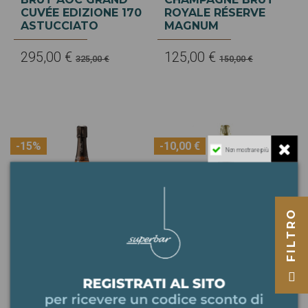
CUVÉE EDIZIONE 170
ROYALE RÉSERVE
ASTUCCIATO
MAGNUM
295,00 €
125,00 €
325,00 €
150,00 €
-15%
-10,00 €
Non mostrare più
FILTRO
ENCRY -
HENRIOT -
CHAMPAGNE GRAND
CHAMPAGNE
ROSÈ
MILLÉSIMÉ 2012