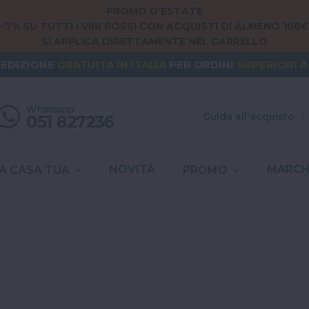
PROMO D'ESTATE
-7% SU TUTTI I VINI ROSSI CON ACQUISTI DI ALMENO 100€
NG FROM
EUROPE
? THE SHIPPING IS
FREE
FOR ORDERS
SI APPLICA DIRETTAMENTE NEL CARRELLO
PEDIZIONE
GRATUITA
IN ITALIA
PER ORDINI
SUPERIORI A
SPESE DI SPEDIZIONE A
6,90€
IN TUTTA
ITALIA
Guida all'acquisto
NOVITÀ
MARCH
A CASA TUA
PROMO