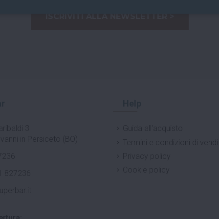
ISCRIVITI ALLA NEWSLETTER >
r
Help
ribaldi 3
Guida all'acquisto
vanni in Persiceto (BO)
Termini e condizioni di vendi
7236
Privacy policy
Cookie policy
1 827236
uperbar.it
ertura: