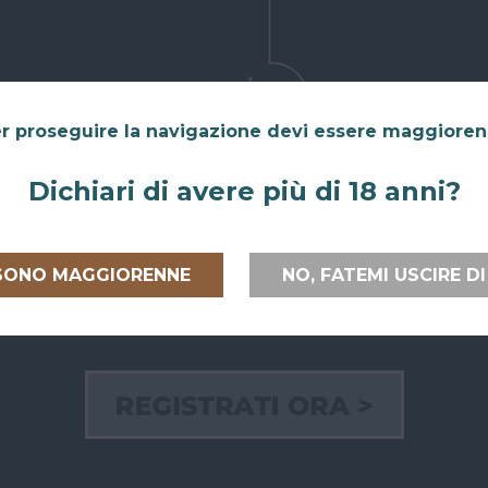
 €
r proseguire la navigazione devi essere maggiore
Dichiari di avere più di 18 anni?
 SONO MAGGIORENNE
NO, FATEMI USCIRE DI
RIVITI ALLA NEWSL
ti ora per ricevere il codice scont