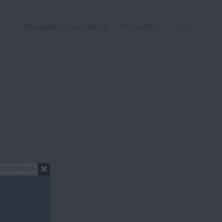
Visualizzati 1-1 su 1 articoli
Più recenti
1
mostrare più