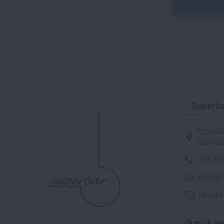
Superba
P.zza Ga
San Gio
051 82
+39 05
info@s
Orari di ap