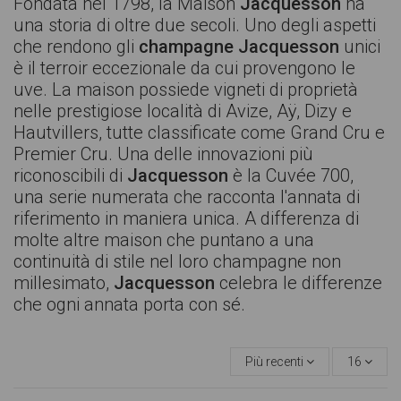
Fondata nel 1798, la Maison
Jacquesson
ha
una storia di oltre due secoli. Uno degli aspetti
che rendono gli
champagne
Jacquesson
unici
è il terroir eccezionale da cui provengono le
uve. La maison possiede vigneti di proprietà
nelle prestigiose località di Avize, Aÿ, Dizy e
Hautvillers, tutte classificate come Grand Cru e
Premier Cru. Una delle innovazioni più
riconoscibili di
Jacquesson
è la Cuvée 700,
una serie numerata che racconta l'annata di
riferimento in maniera unica. A differenza di
molte altre maison che puntano a una
continuità di stile nel loro champagne non
millesimato,
Jacquesson
celebra le differenze
che ogni annata porta con sé.
Più recenti
16