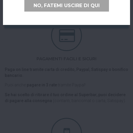
presso Superbar".
NO, FATEMI USCIRE DI QUI
PAGAMENTI FACILI E SICURI
Paga on line tramite carta di credito, Paypal, Satispay o bonifico
bancario.
Puoi anche
pagare in 3 rate
tramite Paypal!
Se hai scelto di ritirare il tuo ordine al Superbar, puoi decidere
di pagare alla consegna
(contanti, bancomat o carta, Satispay).