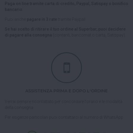
Paga on line tramite carta di credito, Paypal, Satispay o bonifico
bancario.
Puoi anche
pagare in 3 rate
tramite Paypal!
Se hai scelto di ritirare il tuo ordine al Superbar, puoi decidere
di pagare alla consegna
(contanti, bancomat o carta, Satispay).
ASSISTENZA PRIMA E DOPO L'ORDINE
Verrai sempre ricontattato per concordare l'orario e le modalità
della consegna.
Per esigenze particolari puoi contattarci al numero di WhatsApp