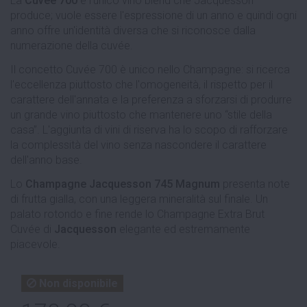
La
Cuvée 700
è l'unico vino blend che Jacquesson
produce; vuole essere l'espressione di un anno e quindi ogni
anno offre un'identità diversa che si riconosce dalla
numerazione della cuvée.
Il concetto Cuvée 700 è unico nello Champagne: si ricerca
l'eccellenza piuttosto che l'omogeneità, il rispetto per il
carattere dell'annata e la preferenza a sforzarsi di produrre
un grande vino piuttosto che mantenere uno “stile della
casa”. L'aggiunta di vini di riserva ha lo scopo di rafforzare
la complessità del vino senza nascondere il carattere
dell'anno base.
Lo
Champagne Jacquesson 745 Magnum
presenta note
di frutta gialla, con una leggera mineralità sul finale. Un
palato rotondo e fine rende lo Champagne Extra Brut
Cuvée di
Jacquesson
elegante ed estremamente
piacevole.
Non disponibile