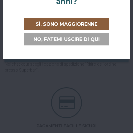
anni?
SÌ, SONO MAGGIORENNE
RITIRO GRATUITO AL SUPERBAR
NO, FATEMI USCIRE DI QUI
Abiti a San Giovanni in Persiceto o in uno dei paesi limitrofi, oppure
sei di passaggio e ci vuoi venire a trovare?
Puoi ritirare il tuo ordine direttamente al bar!
Nel checkout scegli l'opzione di spedizione "Ritiro dell'ordine
presso Superbar".
PAGAMENTI FACILI E SICURI