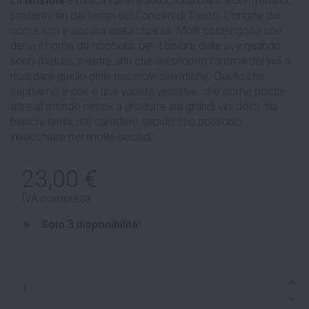
La
Nosiola
è l’unica varietà autoctona bianca del Trentino,
presente fin dai tempi del Concilio di Trento. L’origine del
nome non è ancora stata chiarita. Molti sostengono che
derivi il nome da nocciola, per il colore delle uve quando
sono mature, mentre altri che sia proprio l’aroma dei vini a
ricordare quello delle nocciole selvatiche. Quello che
sappiamo è che è una varietà versatile, che come poche
altre al mondo riesce a produrre sia grandi vini dolci, sia
bianchi fermi, dal carattere sapido che possono
invecchiare per molte decadi.
23,00 €
IVA compresa
Solo
3 disponibilità!