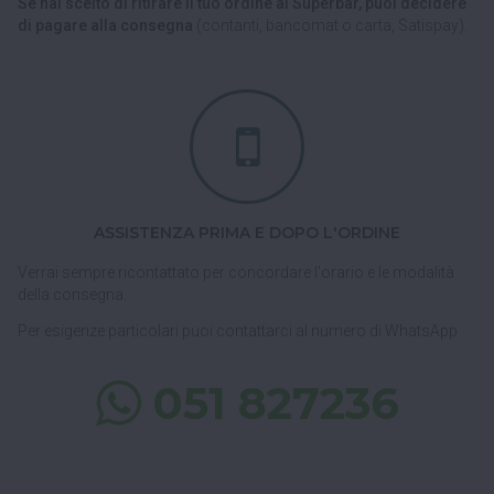
Se hai scelto di ritirare il tuo ordine al Superbar, puoi decidere
di pagare alla consegna
(contanti, bancomat o carta, Satispay).
ASSISTENZA PRIMA E DOPO L'ORDINE
Verrai sempre ricontattato per concordare l'orario e le modalità
della consegna.
Per esigenze particolari puoi contattarci al numero di WhatsApp
051 827236