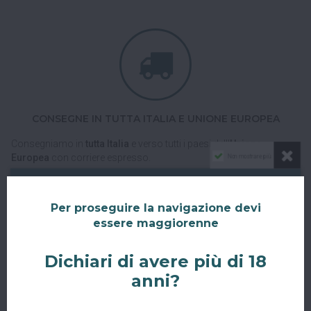
CONSEGNE IN TUTTA ITALIA E UNIONE EUROPEA
Consegniamo in
tutta Italia
e verso tutti i paesi dell'
Unione
Europea
con corriere espresso.
Non mostrare più
Spedizioni veloci, tracciabili e sicure.
Per proseguire la navigazione devi
essere maggiorenne
Dichiari di avere più di 18
anni?
RITIRO GRATUITO AL SUPERBAR