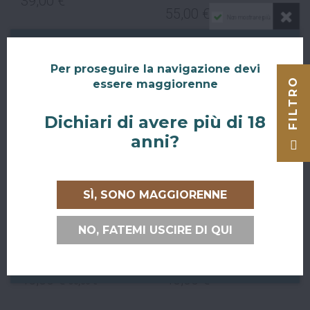
39,00 €
55,00 €
Non mostrare più
Per proseguire la navigazione devi
FILTRO
essere maggiorenne
-5,00 €
Dichiari di avere più di 18
anni?
Non disponibile
SÌ, SONO MAGGIORENNE
VOLCÁN DE MI
JOSE CUERVO - 1800
NO, FATEMI USCIRE DI QUI
TIERRA - TEQUILA
TEQUILA RESERVA
BLANCO
AÑEJO 1 AGAVE
45,00 €
40,00 €
50,00 €