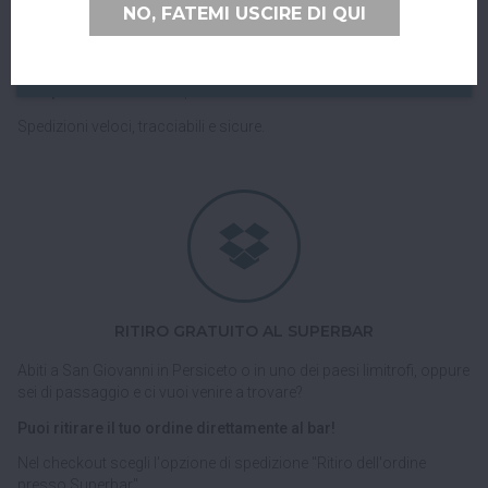
NO, FATEMI USCIRE DI QUI
CONSEGNE IN TUTTA ITALIA E UNIONE EUROPEA
Consegniamo in
tutta Italia
e verso tutti i paesi dell'
Unione
Europea
con corriere espresso.
Spedizioni veloci, tracciabili e sicure.
RITIRO GRATUITO AL SUPERBAR
Abiti a San Giovanni in Persiceto o in uno dei paesi limitrofi, oppure
sei di passaggio e ci vuoi venire a trovare?
Puoi ritirare il tuo ordine direttamente al bar!
Nel checkout scegli l'opzione di spedizione "Ritiro dell'ordine
presso Superbar".