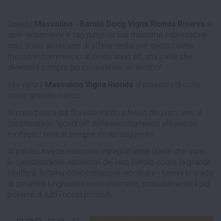
Questo
Massolino - Barolo Docg Vigna Rionda Riserva
si
apre lentamente e raggiunge la sua massima espressione
solo dopo alcuni anni di affinamento; per questo viene
messo in commercio al sesto anno ed, una parte che
diventerà sempre più consistente, al decimo!
Alla vista il
Massolino Vigna Rionda
si presenta di color
rosso granato carico.
Al naso passa dal floreale molto intenso dei primi anni al
caratteristico “goudron” dell’invecchiamento attraverso
molteplici sentori sempre molto suggestivi.
Al palato, invece, riassume egregiamente quelle che sono
le caratteristiche essenziali del vino Barolo come la grande
struttura, l’ottima concentrazione alcolica e i tannini in grado
di garantire lunghissimi invecchiamenti, probabilmente il più
potente di tutti i nostri prodotti.