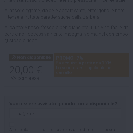
Alla vista: rosso violaceo intenso pressoché impenetrabile.
Al naso: elegante, dolce e accattivante, emergono le note
intense e fruttate caratteristiche della Barbera.
Al palato: vinoso, fresco e ben bilanciato. È un vino facile da
bere e non eccessivamente impegnativo ma nel contempo
gustoso e ricco.
Non disponibile
PROMO -7%
Su acquisti a partire da 100€
20,00 €
Lo sconto verrà applicato nel
carrello
IVA compresa
Vuoi essere avvisato quando torna disponibile?
Acconsento al trattamento e alla conservazione dei miei dati personali