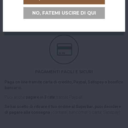
Puoi ritirare il tuo ordine direttamente al bar!
Nel checkout scegli l'opzione di spedizione "Ritiro dell'ordine
NO, FATEMI USCIRE DI QUI
presso Superbar".
PAGAMENTI FACILI E SICURI
Paga on line tramite carta di credito, Paypal, Satispay o bonifico
bancario.
Puoi anche
pagare in 3 rate
tramite Paypal!
Se hai scelto di ritirare il tuo ordine al Superbar, puoi decidere
di pagare alla consegna
(contanti, bancomat o carta, Satispay).