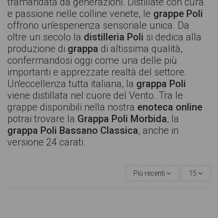
tramandata da generazioni. Distillate con cura
e passione nelle colline venete, le
grappe Poli
offrono un'esperienza sensoriale unica. Da
oltre un secolo la
distilleria Poli
si dedica alla
produzione di
grappa
di altissima qualità,
confermandosi oggi come una delle più
importanti e apprezzate realtà del settore.
Un'eccellenza tutta italiana, la
grappa Poli
viene distillata nel cuore del Vento. Tra le
grappe disponibili nella nostra
enoteca online
potrai trovare la
Grappa
Poli Morbida
, la
grappa Poli Bassano Classica
, anche in
versione 24 carati.
Più recenti
15