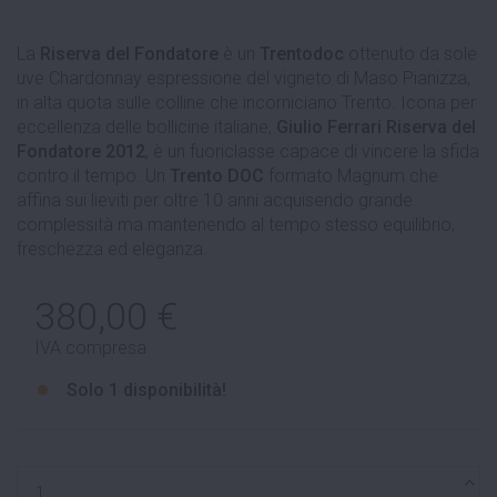
La
Riserva del Fondatore
è un
Trentodoc
ottenuto da sole
uve Chardonnay espressione del vigneto di Maso Pianizza,
in alta quota sulle colline che incorniciano Trento. Icona per
eccellenza delle bollicine italiane,
Giulio Ferrari
Riserva del
Fondatore 2012
, è un fuoriclasse capace di vincere la sfida
contro il tempo. Un
Trento DOC
formato Magnum che
affina sui lieviti per oltre 10 anni acquisendo grande
complessità ma mantenendo al tempo stesso equilibrio,
freschezza ed eleganza.
380,00 €
IVA compresa
Solo
1 disponibilità!