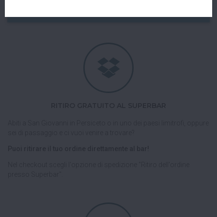
Spedizioni veloci, tracciabili e sicure.
RITIRO GRATUITO AL SUPERBAR
Abiti a San Giovanni in Persiceto o in uno dei paesi limitrofi, oppure
sei di passaggio e ci vuoi venire a trovare?
Puoi ritirare il tuo ordine direttamente al bar!
Nel checkout scegli l'opzione di spedizione "Ritiro dell'ordine
presso Superbar".