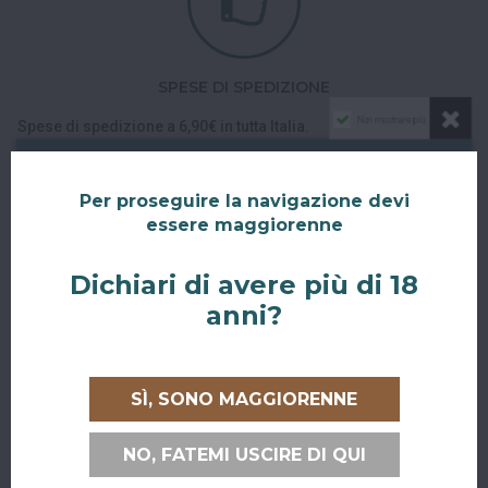
SPESE DI SPEDIZIONE
Non mostrare più
Spese di spedizione a 6,90€ in tutta Italia.
Spedizione gratuita in Italia
per ordini superiori a 79€.
Ordering from Europe?
Per proseguire la navigazione devi
The shipping is free for orders over 300€.
essere maggiorenne
Dichiari di avere più di 18
anni?
SÌ, SONO MAGGIORENNE
CONSEGNE IN TUTTA ITALIA E UNIONE EUROPEA
NO, FATEMI USCIRE DI QUI
Consegniamo in
tutta Italia
e verso tutti i paesi dell'
Unione
Europea
con corriere espresso.