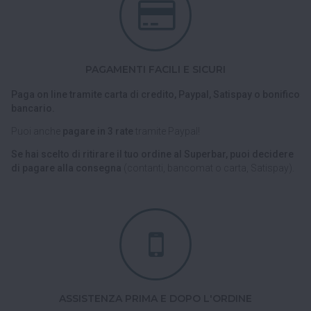
PAGAMENTI FACILI E SICURI
Paga on line tramite carta di credito, Paypal, Satispay o bonifico
bancario.
Puoi anche
pagare in 3 rate
tramite Paypal!
Se hai scelto di ritirare il tuo ordine al Superbar, puoi decidere
di pagare alla consegna
(contanti, bancomat o carta, Satispay).
ASSISTENZA PRIMA E DOPO L'ORDINE