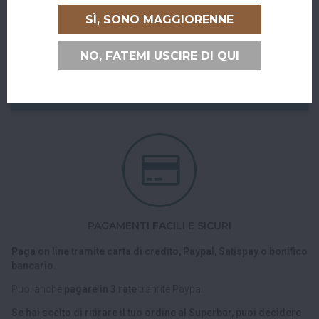
Abiti a San Giovanni in Persiceto o in uno dei paesi limitrofi, oppure
SÌ, SONO MAGGIORENNE
sei di passaggio e ci vuoi venire a trovare?
Puoi ritirare il tuo ordine direttamente al bar!
NO, FATEMI USCIRE DI QUI
Nel checkout scegli l'opzione di spedizione "Ritiro dell'ordine
presso Superbar".
PAGAMENTI FACILI E SICURI
Paga on line tramite carta di credito, Paypal, Satispay o bonifico
bancario.
Puoi anche
pagare in 3 rate
tramite Paypal!
Se hai scelto di ritirare il tuo ordine al Superbar, puoi decidere