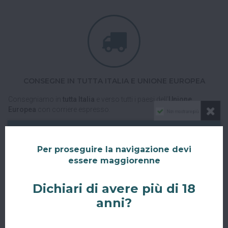
CONSEGNE IN TUTTA ITALIA E UNIONE EUROPEA
Consegniamo in
tutta Italia
e verso tutti i paesi dell'
Unione
Europea
con corriere espresso.
Non mostrare più
Spedizioni veloci, tracciabili e sicure.
Per proseguire la navigazione devi
essere maggiorenne
Dichiari di avere più di 18
anni?
RITIRO GRATUITO AL SUPERBAR