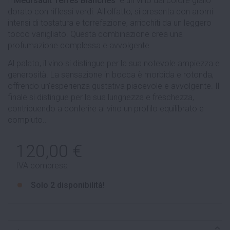
Il
Meursault Terres Blanches
è un vino dal colore giallo
dorato con riflessi verdi. All'olfatto, si presenta con aromi
intensi di tostatura e torrefazione, arricchiti da un leggero
tocco vanigliato. Questa combinazione crea una
profumazione complessa e avvolgente.
Al palato, il vino si distingue per la sua notevole ampiezza e
generosità. La sensazione in bocca è morbida e rotonda,
offrendo un'esperienza gustativa piacevole e avvolgente. Il
finale si distingue per la sua lunghezza e freschezza,
contribuendo a conferire al vino un profilo equilibrato e
compiuto..
120,00 €
IVA compresa
Solo
2 disponibilità!