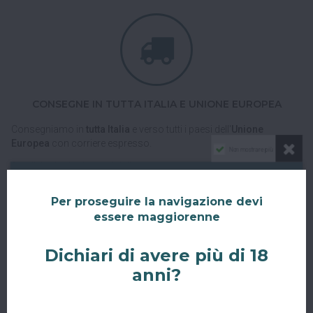
CONSEGNE IN TUTTA ITALIA E UNIONE EUROPEA
Consegniamo in
tutta Italia
e verso tutti i paesi dell'
Unione
Europea
con corriere espresso.
Non mostrare più
Spedizioni veloci, tracciabili e sicure.
Per proseguire la navigazione devi
essere maggiorenne
Dichiari di avere più di 18
anni?
RITIRO GRATUITO AL SUPERBAR