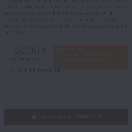
Pura espressione della cantina Palari, il Santa.Nè 2008 è un
vino dal colore rosso rubino intenso. Al naso è complesso
ed ampio, con note affumicate e speziate, sentori di
marmellata di frutti rossi. Al gusto è asciutto , vellutato,
avvolgente, si avvertono i tanninni dolci, sensazioni lunghe e
persistenti.
160,00 €
PROMO -7%
Su acquisti a partire da 100€
IVA compresa
Lo sconto verrà applicato nel
carrello
Solo
1 disponibilità!
AGGIUNGI AL CARRELLO