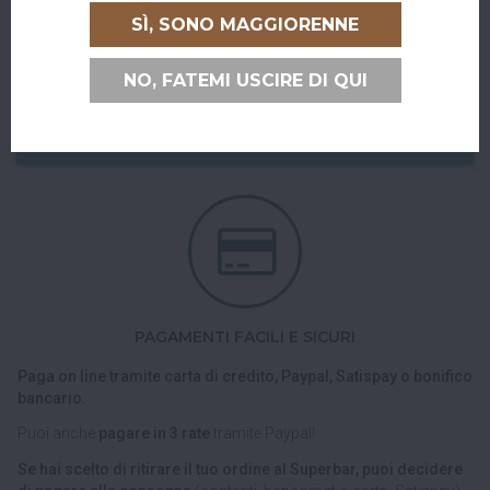
Abiti a San Giovanni in Persiceto o in uno dei paesi limitrofi, oppure
SÌ, SONO MAGGIORENNE
sei di passaggio e ci vuoi venire a trovare?
Puoi ritirare il tuo ordine direttamente al bar!
NO, FATEMI USCIRE DI QUI
Nel checkout scegli l'opzione di spedizione "Ritiro dell'ordine
presso Superbar".
PAGAMENTI FACILI E SICURI
Paga on line tramite carta di credito, Paypal, Satispay o bonifico
bancario.
Puoi anche
pagare in 3 rate
tramite Paypal!
Se hai scelto di ritirare il tuo ordine al Superbar, puoi decidere