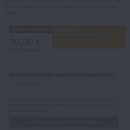
Dal colore rosso rubino intenso con riflessi granati; al naso
con un bouquet fruttato ed erbaceo, con note di ribes e
ciliegia.
Non disponibile
PROMO -7%
Su acquisti a partire da 100€
20,00 €
Lo sconto verrà applicato nel
carrello
IVA compresa
Vuoi essere avvisato quando torna disponibile?
Acconsento al trattamento e alla conservazione dei miei dati personali
per le finalità indicate nella informativa sulla privacy (
Leggi la nostra
informativa sulla privacy
).