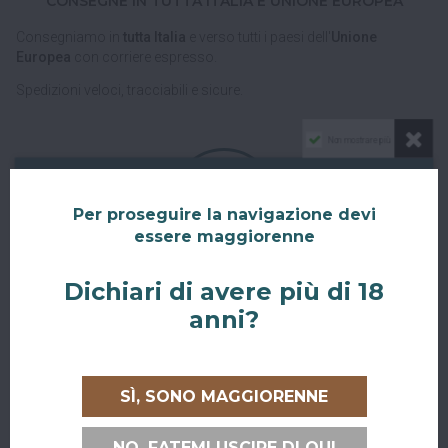
CONSEGNE IN TUTTA ITALIA E UNIONE EUROPEA
Consegniamo in
tutta Italia
e verso tutti i paesi dell'
Unione
Europea
con corriere espresso.
Spedizioni veloci, tracciabili e sicure.
Non mostrare più
Per proseguire la navigazione devi
essere maggiorenne
RITIRO GRATUITO AL SUPERBAR
Dichiari di avere più di 18
anni?
Abiti a San Giovanni in Persiceto o in uno dei paesi limitrofi, oppure
sei di passaggio e ci vuoi venire a trovare?
Puoi ritirare il tuo ordine direttamente al bar!
SÌ, SONO MAGGIORENNE
Nel checkout scegli l'opzione di spedizione "Ritiro dell'ordine
presso Superbar".
NO, FATEMI USCIRE DI QUI