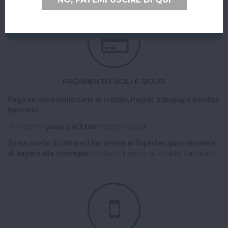
PAGAMENTI FACILI E SICURI
Paga on line tramite carta di credito, Paypal, Satispay o bonifico
bancario.
Puoi anche
pagare in 3 rate
tramite Paypal!
Se hai scelto di ritirare il tuo ordine al Superbar, puoi decidere
di pagare alla consegna
(contanti, bancomat o carta, Satispay).