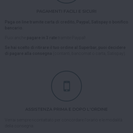
PAGAMENTI FACILI E SICURI
Paga on line tramite carta di credito, Paypal, Satispay o bonifico
bancario.
Puoi anche
pagare in 3 rate
tramite Paypal!
Se hai scelto di ritirare il tuo ordine al Superbar, puoi decidere
di pagare alla consegna
(contanti, bancomat o carta, Satispay).
ASSISTENZA PRIMA E DOPO L'ORDINE
Verrai sempre ricontattato per concordare l'orario e le modalità
della consegna.