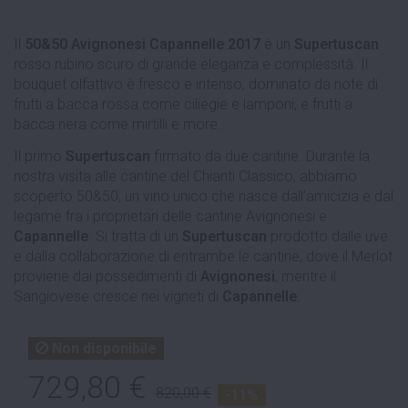
Il
50&50 Avignonesi Capannelle 2017
è un
Supertuscan
rosso rubino scuro di grande eleganza e complessità. Il
bouquet olfattivo è fresco e intenso, dominato da note di
frutti a bacca rossa come ciliegie e lamponi, e frutti a
bacca nera come mirtilli e more.
Il primo
Supertuscan
firmato da due cantine. Durante la
nostra visita alle cantine del Chianti Classico, abbiamo
scoperto 50&50, un vino unico che nasce dall’amicizia e dal
legame fra i proprietari delle cantine Avignonesi e
Capannelle
. Si tratta di un
Supertuscan
prodotto dalle uve
e dalla collaborazione di entrambe le cantine, dove il Merlot
proviene dai possedimenti di
Avignonesi
, mentre il
Sangiovese cresce nei vigneti di
Capannelle
.
Non disponibile
729,80 €
820,00 €
-11%