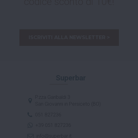
codice sconto di 10€!
ISCRIVITI ALLA NEWSLETTER >
Superbar
P.zza Garibaldi 3
San Giovanni in Persiceto (BO)
051 827236
+39 051 827236
info@superbar.it