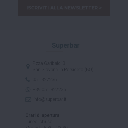
ISCRIVITI ALLA NEWSLETTER >
Superbar
P.zza Garibaldi 3
San Giovanni in Persiceto (BO)
051 827236
+39 051 827236
info@superbar.it
Orari di apertura:
Lunedì chiuso
Martedì | 6.30 - 23.30