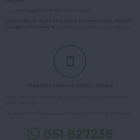
bancario.
Puoi anche
pagare in 3 rate
tramite Paypal!
Se hai scelto di ritirare il tuo ordine al Superbar, puoi decidere
di pagare alla consegna
(contanti, bancomat o carta, Satispay).
ASSISTENZA PRIMA E DOPO L'ORDINE
Verrai sempre ricontattato per concordare l'orario e le modalità
della consegna.
Per esigenze particolari puoi contattarci al numero di WhatsApp
051 827236