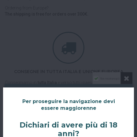
Ordering from Europe?
The shipping is free for orders over 300€.
CONSEGNE IN TUTTA ITALIA E UNIONE EUROPEA
Non mostrare più
Consegniamo in
tutta Italia
e verso tutti i paesi dell'
Unione
Europea
con corriere espresso.
Spedizioni veloci, tracciabili e sicure.
Per proseguire la navigazione devi
essere maggiorenne
Dichiari di avere più di 18
anni?