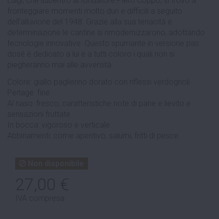
Luigi, che subentrò al fondatore Piero Coppo, si trovò a
fronteggiare momenti molto duri e difficili a seguito
dell’alluvione del 1948. Grazie alla sua tenacità e
determinazione le cantine si rimodernizzarono, adottando
tecnologie innovative. Questo spumante in versione pas
dosé è dedicato a lui e a tutti coloro i quali non si
piegheranno mai alle avversità.
Colore: giallo paglierino dorato con riflessi verdognoli
Perlage: fine
Al naso: fresco, caratteristiche note di pane e lievito e
sensazioni fruttate
In bocca: vigoroso e verticale
Abbinamenti: come aperitivo, salumi, fritti di pesce.
Non disponibile
27,00 €
IVA compresa