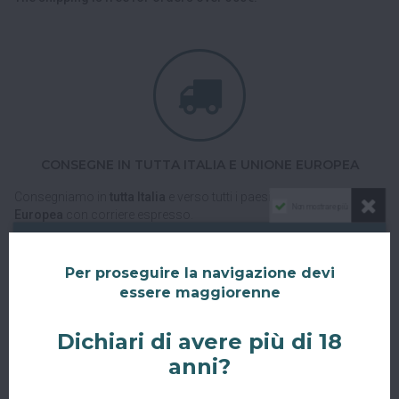
CONSEGNE IN TUTTA ITALIA E UNIONE EUROPEA
Consegniamo in
tutta Italia
e verso tutti i paesi dell'
Unione
Non mostrare più
Europea
con corriere espresso.
Spedizioni veloci, tracciabili e sicure.
Per proseguire la navigazione devi
essere maggiorenne
Dichiari di avere più di 18
anni?