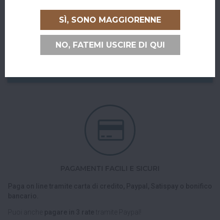
RITIRO GRATUITO AL SUPERBAR
SÌ, SONO MAGGIORENNE
Abiti a San Giovanni in Persiceto o in uno dei paesi limitrofi, oppure
sei di passaggio e ci vuoi venire a trovare?
NO, FATEMI USCIRE DI QUI
Puoi ritirare il tuo ordine direttamente al bar!
Nel checkout scegli l'opzione di spedizione "Ritiro dell'ordine
presso Superbar".
PAGAMENTI FACILI E SICURI
Paga on line tramite carta di credito, Paypal, Satispay o bonifico
bancario.
Puoi anche
pagare in 3 rate
tramite Paypal!