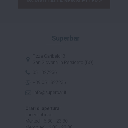
ISCRIVITI ALLA NEWSLETTER >
Superbar
P.zza Garibaldi 3
San Giovanni in Persiceto (BO)
051 827236
+39 051 827236
info@superbar.it
Orari di apertura:
Lunedì chiuso
Martedì | 6.30 - 23.30
Mercoledì | 6.00 - 23.30