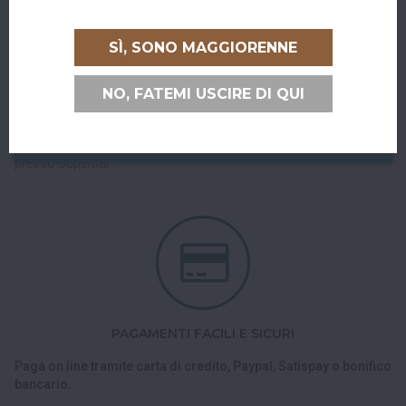
RITIRO GRATUITO AL SUPERBAR
SÌ, SONO MAGGIORENNE
Abiti a San Giovanni in Persiceto o in uno dei paesi limitrofi, oppure
sei di passaggio e ci vuoi venire a trovare?
NO, FATEMI USCIRE DI QUI
Puoi ritirare il tuo ordine direttamente al bar!
Nel checkout scegli l'opzione di spedizione "Ritiro dell'ordine
presso Superbar".
PAGAMENTI FACILI E SICURI
Paga on line tramite carta di credito, Paypal, Satispay o bonifico
bancario.