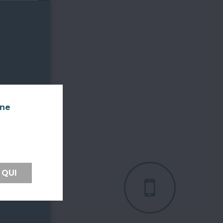
nne
 QUI