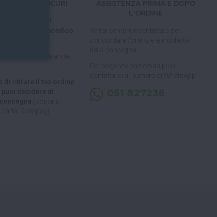
TI FACILI E SICURI
ASSISTENZA PRIMA E DOPO
L'ORDINE
 tramite carta di
pal, Satispay o bonifico
Verrai sempre ricontattato per
concordare l'orario e le modalità
della consegna.
pagare in 3 rate
tramite
Per esigenze particolari puoi
contattarci al numero di WhatsApp
 di ritirare il tuo ordine
051 827236
, puoi decidere di
a consegna
(contanti,
carta, Satispay).