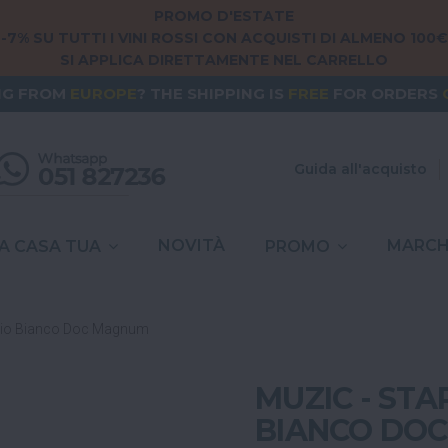
PROMO D'ESTATE
-7% SU TUTTI I VINI ROSSI CON ACQUISTI DI ALMENO 100€
SI APPLICA DIRETTAMENTE NEL CARRELLO
NG FROM
EUROPE
? THE SHIPPING IS
FREE
FOR ORDERS
PEDIZIONE
GRATUITA
IN ITALIA
PER ORDINI
SUPERIORI A
SPESE DI SPEDIZIONE A
6,90€
IN TUTTA
ITALIA
Guida all'acquisto
NOVITÀ
MARCH
A CASA TUA
PROMO
ollio Bianco Doc Magnum
MUZIC - STA
BIANCO DO