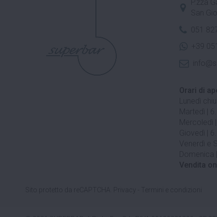
P.zza Ga
San Gio
051 82
+39 05
info@s
Orari di ap
Lunedì chi
Martedì | 6
Mercoledì |
Giovedì | 6
Venerdì e S
Domenica |
Vendita on
Sito protetto da reCAPTCHA.
Privacy
-
Termini e condizioni