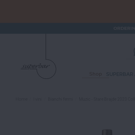
ORDERI
S
Shop
SUPERBAR 
Home
I vini
Bianchi fermi
Muzic - Stare Brajde 2023 C