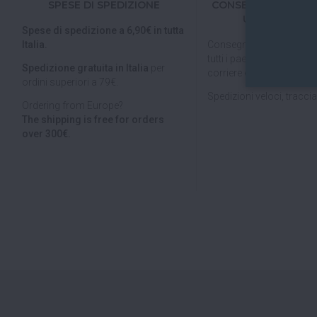
SPESE DI SPEDIZIONE
CONSEGNE IN TUTTA
UNIONE EURO
Spese di spedizione a 6,90€ in tutta
Italia.
Consegniamo in
tutta Ita
tutti i paesi dell'
Unione E
Spedizione gratuita in Italia
per
corriere espresso.
ordini superiori a 79€.
Spedizioni veloci, tracciab
Ordering from Europe?
The shipping is free for orders
over 300€.