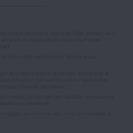
ino bianco che incarna l'anima del Collio, ottenuto da un
i autoctoni più rappresentativi della zona: Friulano,
ialla.
un colore giallo paglierino che anticipa la sua
uquet aromatico intenso e stratificato, dove le note di
ulano si fondono con i sentori esotici e speziati della
rumata e minerale della Ribolla.
so e vivace, con una spiccata sapidità e una piacevole
quilibrato e persistente.
n retrogusto che invita a un altro sorso, confermando la