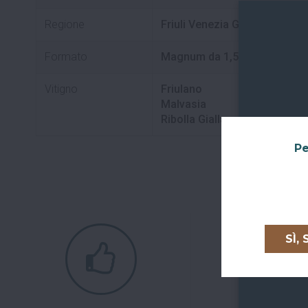
Regione
Friuli Venezia Giulia
Formato
Magnum da 1,5 L
Vitigno
Friulano
Malvasia
Ribolla Gialla
Pe
SÌ,