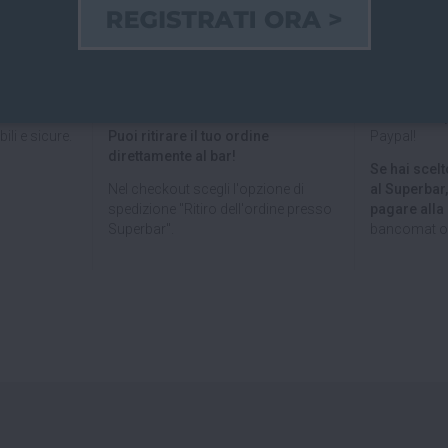
 ITALIA E
RITIRO GRATUITO AL
PAGAMEN
PEA
SUPERBAR
Paga on line
lia
e verso
Abiti a San Giovanni in Persiceto o in
credito, Pay
uropea
con
uno dei paesi limitrofi, oppure sei di
bancario.
passaggio e ci vuoi venire a trovare?
Puoi anche
ili e sicure.
Puoi ritirare il tuo ordine
Paypal!
direttamente al bar!
Se hai scelto
Nel checkout scegli l'opzione di
al Superbar
spedizione "Ritiro dell'ordine presso
pagare all
Superbar".
bancomat o 