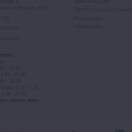
ribaldi 3
Guida all'acquisto
vanni in Persiceto (BO)
Termini e condizioni di vendi
7236
Privacy policy
Cookie policy
1 827236
uperbar.it
ertura:
uso
.30 - 23.30
 6.00 - 23.30
.30 - 23.30
abato | 6.30 - 1.00
 6.30 - 23.30
line sempre attiva