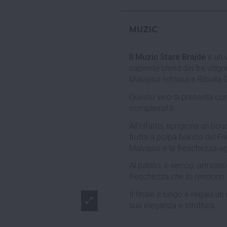
MUZIC
Il Muzic Stare Brajde
è un v
sapiente blend dei tre vitign
Malvasia Istriana e Ribolla G
Questo vino si presenta con 
complessità.
All'olfatto, sprigiona un bo
frutta a polpa bianca del Fri
Malvasia e la freschezza ag
Al palato, è secco, armonio
freschezza che lo rendono e
Il finale è lungo e regala u
sua eleganza e struttura.