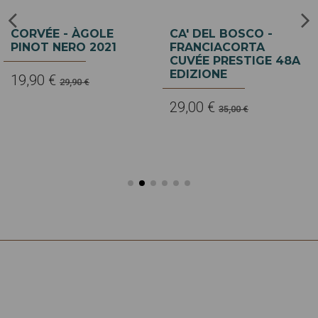
Non disponibile
GIACOMO CONTERNO
CESCONI - TRENTO
- CANTINE NERVI
DOC DER BLAUWAL
GATTINARA 2022
RISERVA 2016
61,75 €
38,00 €
65,00 €
45,00 €