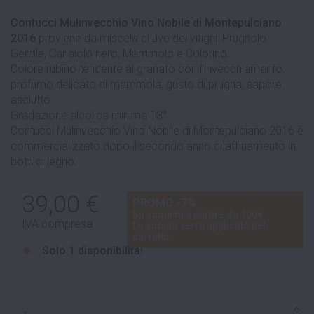
Contucci Mulinvecchio Vino Nobile di Montepulciano
2016
proviene da miscela di uve dei vitigni: Prugnolo
Gentile, Canaiolo nero, Mammolo e Colorino.
Colore rubino tendente al granato con l'invecchiamento,
profumo delicato di mammola, gusto di prugna, sapore
asciutto.
Gradazione alcolica minima 13°.
Contucci Mulinvecchio Vino Nobile di Montepulciano 2016 è
commercializzato dopo il secondo anno di affinamento in
botti di legno.
39,00 €
PROMO -7%
Su acquisti a partire da 100€
IVA compresa
Lo sconto verrà applicato nel
carrello
Solo
1 disponibilità!