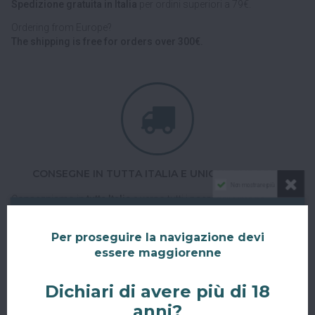
Spedizione gratuita in Italia
per ordini superiori a 79€.
Ordering from Europe?
The shipping is free for orders over 300€.
CONSEGNE IN TUTTA ITALIA E UNIONE EUROPEA
Non mostrare più
Consegniamo in
tutta Italia
e verso tutti i paesi dell'
Unione
Europea
con corriere espresso.
Spedizioni veloci, tracciabili e sicure.
Per proseguire la navigazione devi
essere maggiorenne
Dichiari di avere più di 18
anni?