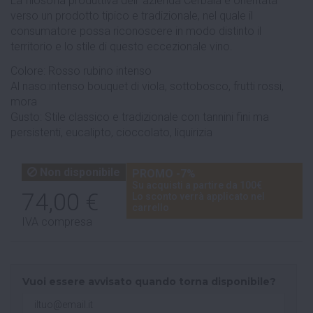
La filosofia produttiva dell’ azienda Cerbaia è orientata
verso un prodotto tipico e tradizionale, nel quale il
consumatore possa riconoscere in modo distinto il
territorio e lo stile di questo eccezionale vino.
Colore: Rosso rubino intenso
Al naso:intenso bouquet di viola, sottobosco, frutti rossi,
mora
Gusto: Stile classico e tradizionale con tannini fini ma
persistenti, eucalipto, cioccolato, liquirizia
Non disponibile
PROMO -7%
Su acquisti a partire da 100€
74,00 €
Lo sconto verrà applicato nel
carrello
IVA compresa
Vuoi essere avvisato quando torna disponibile?