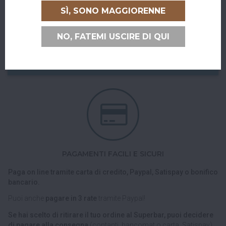
Abiti a San Giovanni in Persiceto o in uno dei paesi limitrofi, oppure
SÌ, SONO MAGGIORENNE
sei di passaggio e ci vuoi venire a trovare?
Puoi ritirare il tuo ordine direttamente al bar!
NO, FATEMI USCIRE DI QUI
Nel checkout scegli l'opzione di spedizione "Ritiro dell'ordine
presso Superbar".
PAGAMENTI FACILI E SICURI
Paga on line tramite carta di credito, Paypal, Satispay o bonifico
bancario.
Puoi anche
pagare in 3 rate
tramite Paypal!
Se hai scelto di ritirare il tuo ordine al Superbar, puoi decidere
di pagare alla consegna
(contanti, bancomat o carta, Satispay).