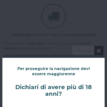
CONSEGNE IN TUTTA ITALIA E UNIONE EUROPEA
Consegniamo in
tutta Italia
e verso tutti i paesi dell'
Unione
Europea
con corriere espresso.
Non mostrare più
Spedizioni veloci, tracciabili e sicure.
Per proseguire la navigazione devi
essere maggiorenne
Dichiari di avere più di 18
anni?
RITIRO GRATUITO AL SUPERBAR