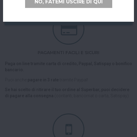
NO, FATEMI USCIRE DI QUI
PAGAMENTI FACILI E SICURI
Paga on line tramite carta di credito, Paypal, Satispay o bonifico
bancario.
Puoi anche
pagare in 3 rate
tramite Paypal!
Se hai scelto di ritirare il tuo ordine al Superbar, puoi decidere
di pagare alla consegna
(contanti, bancomat o carta, Satispay).