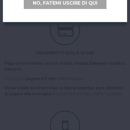
NO, FATEMI USCIRE DI QUI
PAGAMENTI FACILI E SICURI
Paga on line tramite carta di credito, Paypal, Satispay o bonifico
bancario.
Puoi anche
pagare in 3 rate
tramite Paypal!
Se hai scelto di ritirare il tuo ordine al Superbar, puoi decidere
di pagare alla consegna
(contanti, bancomat o carta, Satispay).