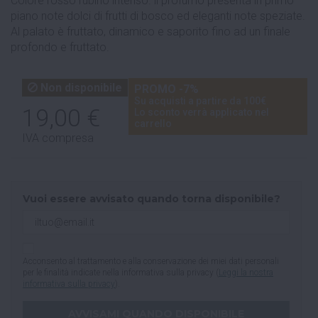
Colore rosso rubino intenso. il profumo presenta in primo
piano note dolci di frutti di bosco ed eleganti note speziate.
Al palato è fruttato, dinamico e saporito fino ad un finale
profondo e fruttato.
Non disponibile
PROMO -7%
Su acquisti a partire da 100€
19,00 €
Lo sconto verrà applicato nel
carrello
IVA compresa
Vuoi essere avvisato quando torna disponibile?
Acconsento al trattamento e alla conservazione dei miei dati personali
per le finalità indicate nella informativa sulla privacy (
Leggi la nostra
informativa sulla privacy
).