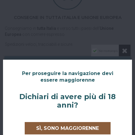
CONSEGNE IN TUTTA ITALIA E UNIONE EUROPEA
Consegniamo in
tutta Italia
e verso tutti i paesi dell'
Unione
Europea
con corriere espresso.
Spedizioni veloci, tracciabili e sicure.
Non mostrare più
Per proseguire la navigazione devi
essere maggiorenne
Dichiari di avere più di 18
RITIRO GRATUITO AL SUPERBAR
anni?
Abiti a San Giovanni in Persiceto o in uno dei paesi limitrofi, oppure
sei di passaggio e ci vuoi venire a trovare?
SÌ, SONO MAGGIORENNE
Puoi ritirare il tuo ordine direttamente al bar!