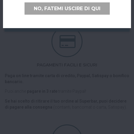
Nel checkout scegli l'opzione di spedizione "Ritiro dell'ordine
NO, FATEMI USCIRE DI QUI
presso Superbar".
PAGAMENTI FACILI E SICURI
Paga on line tramite carta di credito, Paypal, Satispay o bonifico
bancario.
Puoi anche
pagare in 3 rate
tramite Paypal!
Se hai scelto di ritirare il tuo ordine al Superbar, puoi decidere
di pagare alla consegna
(contanti, bancomat o carta, Satispay).