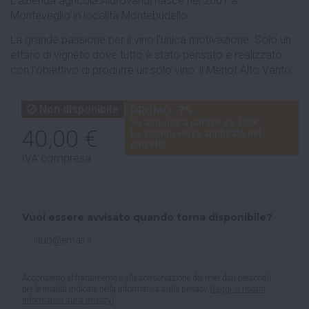
L'azienda agricola Aldrovandi nasce nel 2001 a
Monteveglio in località Montebudello.
La grande passione per il vino l'unica motivazione. Solo un
ettaro di vigneto dove tutto è stato pensato e realizzato
con l'obiettivo di produrre un solo vino: il Merlot Alto Vanto.
Non disponibile
PROMO -7%
Su acquisti a partire da 100€
40,00 €
Lo sconto verrà applicato nel
carrello
IVA compresa
Vuoi essere avvisato quando torna disponibile?
Acconsento al trattamento e alla conservazione dei miei dati personali
per le finalità indicate nella informativa sulla privacy (
Leggi la nostra
informativa sulla privacy
).