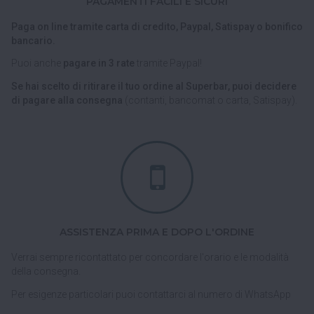
PAGAMENTI FACILI E SICURI
Paga on line tramite carta di credito, Paypal, Satispay o bonifico
bancario.
Puoi anche
pagare in 3 rate
tramite Paypal!
Se hai scelto di ritirare il tuo ordine al Superbar, puoi decidere
di pagare alla consegna
(contanti, bancomat o carta, Satispay).
ASSISTENZA PRIMA E DOPO L'ORDINE
Verrai sempre ricontattato per concordare l'orario e le modalità
della consegna.
Per esigenze particolari puoi contattarci al numero di WhatsApp