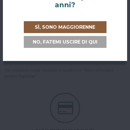
anni?
SÌ, SONO MAGGIORENNE
RITIRO GRATUITO AL SUPERBAR
NO, FATEMI USCIRE DI QUI
Abiti a San Giovanni in Persiceto o in uno dei paesi limitrofi, oppure
sei di passaggio e ci vuoi venire a trovare?
Puoi ritirare il tuo ordine direttamente al bar!
Nel checkout scegli l'opzione di spedizione "Ritiro dell'ordine
presso Superbar".