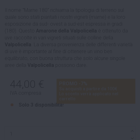
Il nome “Marne 180” richiama la tipologia di terreno sul
quale sono stati piantati i nostri vigneti (marne) e la loro
esposizione da sud- ovest a sud-est espressa in gradi
(180). Questo
Amarone della Valpolicella
è ottenuto da
uve raccolte in vari vigneti situati sulle colline della
Valpolicella
. La diversa provenienza delle differenti varietà
di uve è importante al fine di ottenere un vino ben
equilibrato, con buona struttura che solo alcune singole
aree della
Valpolicella
possono dare
.
44,00 €
PROMO -7%
Su acquisti a partire da 100€
IVA compresa
Lo sconto verrà applicato nel
carrello
Solo
3 disponibilità!