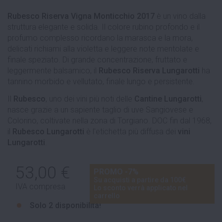
Rubesco Riserva Vigna Monticchio 2017
è un vino dalla
struttura elegante e solida. Il colore rubino profondo e il
profumo complesso ricordano la marasca e la mora,
delicati richiami alla violetta e leggere note mentolate e
finale speziato. Di grande concentrazione, fruttato e
leggermente balsamico, il
Rubesco Riserva
Lungarotti
ha
tannino morbido e vellutato, finale lungo e persistente.
Il
Rubesco
, uno dei vini più noti delle
Cantine Lungarotti
,
nasce grazie a un sapiente taglio di uve Sangiovese e
Colorino, coltivate nella zona di Torgiano. DOC fin dal 1968,
il
Rubesco Lungarotti
è l'etichetta più diffusa dei
vini
Lungarotti
.
53,00 €
PROMO -7%
Su acquisti a partire da 100€
IVA compresa
Lo sconto verrà applicato nel
carrello
Solo
2 disponibilità!