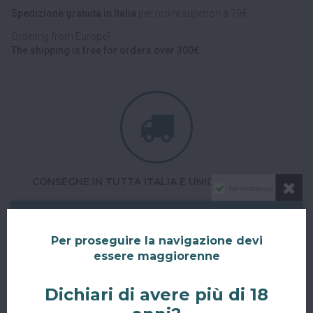
Spedizione gratuita in Italia
per ordini superiori a 79€.
Ordering from Europe?
The shipping is free for orders over 300€.
CONSEGNE IN TUTTA ITALIA E UNIONE EUROPEA
Non mostrare più
Consegniamo in
tutta Italia
e verso tutti i paesi dell'
Unione
Europea
con corriere espresso.
Per proseguire la navigazione devi
Spedizioni veloci, tracciabili e sicure.
essere maggiorenne
Dichiari di avere più di 18