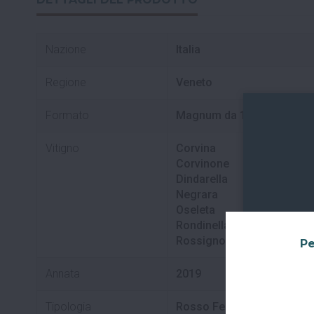
Nazione
Italia
Regione
Veneto
Formato
Magnum da 1,5 L
Vitigno
Corvina
Corvinone
Dindarella
Negrara
Oseleta
Rondinella
Rossignola
Pe
Annata
2019
Tipologia
Rosso Fermo