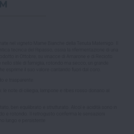
UM
ate nel vigneto Marne Bianche della Tenuta Maternigo. Il
ntica tecnica del Ripasso, ossia la rifermentazione di una
prodotto in Ottobre, su vinacce di Amarone e di Recioto.
nello stile di famiglia, rotondo ma secco, un grande
che esprime il suo valore cantando fuori dal coro.
do e trasparente.
 le note di ciliegia, lampone e ribes rosso donano al
.
ttato, ben equilibrato e strutturato. Alcol e acidità sono in
ldo e rotondo. Il retrogusto conferma le sensazioni
ino lungo e persistente.