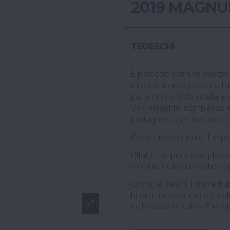
2019 MAGN
TEDESCHI
È prodotto con uve selezion
vino è ottenuto secondo l’a
parte di vino Valpolicella, 
Vino elegante, complesso e 
protagonista del territorio 
Colore: rosso rubino. Limpi
Olfatto: ampio e complesso:
vino una nota di freschezza
Gusto: al palato il vino è fru
buona armonia; il vino è ca
dell’esame olfattivo. È un v