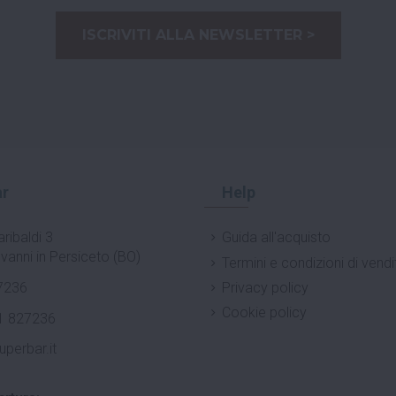
ISCRIVITI ALLA NEWSLETTER >
r
Help
ribaldi 3
Guida all'acquisto
vanni in Persiceto (BO)
Termini e condizioni di vendi
7236
Privacy policy
Cookie policy
1 827236
uperbar.it