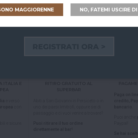
 SONO MAGGIORENNE
NO, FATEMI USCIRE DI
 ITALIA E
RITIRO GRATUITO AL
PAGAMEN
PEA
SUPERBAR
Paga on line
lia
e verso
Abiti a San Giovanni in Persiceto o in
credito, Pay
uropea
con
uno dei paesi limitrofi, oppure sei di
bancario.
passaggio e ci vuoi venire a trovare?
Puoi anche
ili e sicure.
Puoi ritirare il tuo ordine
Paypal!
direttamente al bar!
Se hai scelto