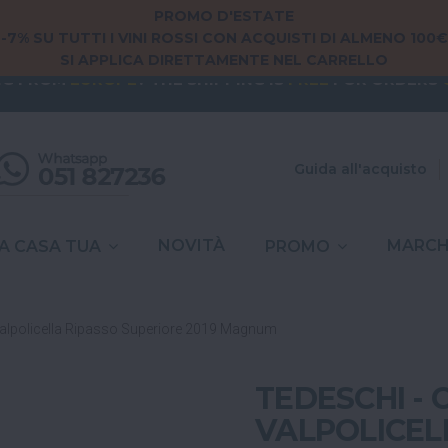
PROMO D'ESTATE
-7% SU TUTTI I VINI ROSSI CON ACQUISTI DI ALMENO 100€
SI APPLICA DIRETTAMENTE NEL CARRELLO
NG FROM
EUROPE
? THE SHIPPING IS
FREE
FOR ORDERS
PEDIZIONE
GRATUITA
IN ITALIA
PER ORDINI
SUPERIORI A
SPESE DI SPEDIZIONE A
6,90€
IN TUTTA
ITALIA
Guida all'acquisto
NOVITÀ
MARCH
A CASA TUA
PROMO
Valpolicella Ripasso Superiore 2019 Magnum
TEDESCHI - 
VALPOLICEL