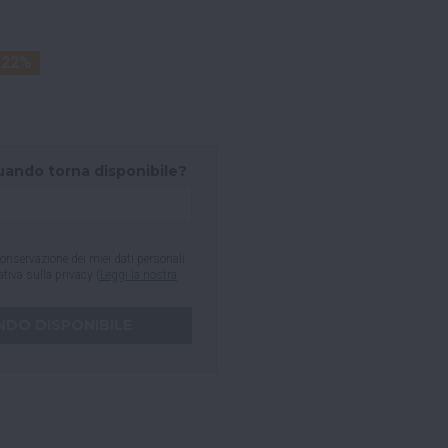
-22%
uando torna disponibile?
onservazione dei miei dati personali
mativa sulla privacy (
Leggi la nostra