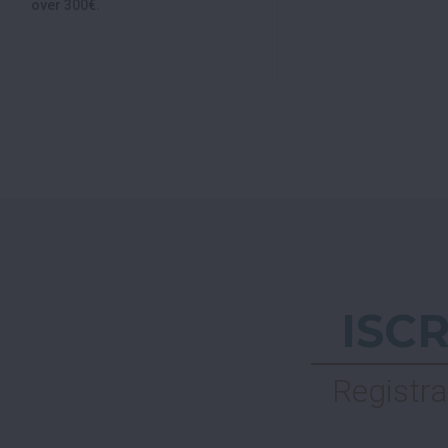
over 300€.
ISC
Registra