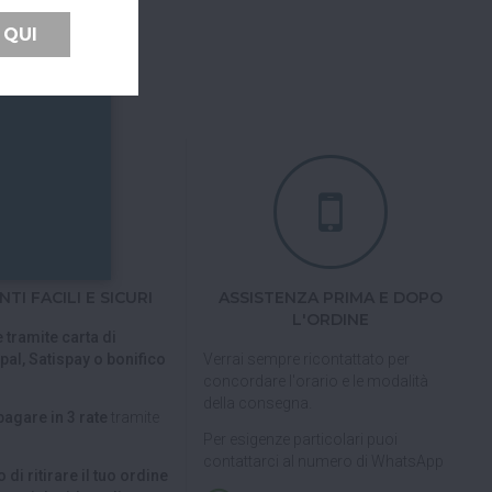
 QUI
TI FACILI E SICURI
ASSISTENZA PRIMA E DOPO
L'ORDINE
 tramite carta di
pal, Satispay o bonifico
Verrai sempre ricontattato per
concordare l'orario e le modalità
della consegna.
pagare in 3 rate
tramite
Per esigenze particolari puoi
contattarci al numero di WhatsApp
 di ritirare il tuo ordine