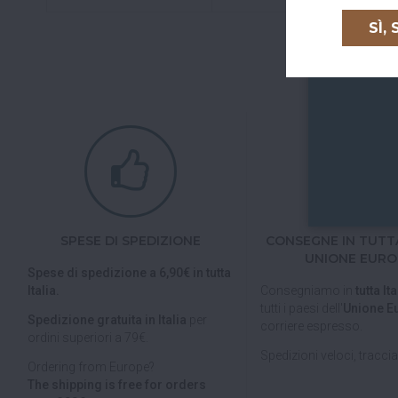
SÌ,
SPESE DI SPEDIZIONE
CONSEGNE IN TUTTA
UNIONE EURO
Spese di spedizione a 6,90€ in tutta
Italia.
Consegniamo in
tutta Ita
tutti i paesi dell'
Unione E
Spedizione gratuita in Italia
per
corriere espresso.
ordini superiori a 79€.
Spedizioni veloci, tracciab
Ordering from Europe?
The shipping is free for orders