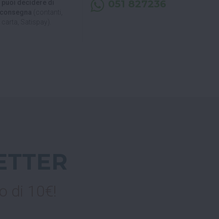
051 827236
, puoi decidere di
a consegna
(contanti,
carta, Satispay).
ETTER
o di 10€!