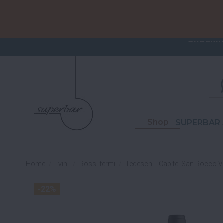
ORDERI
S
Shop
SUPERBAR 
Home
I vini
Rossi fermi
Tedeschi - Capitel San Rocco 
-22%