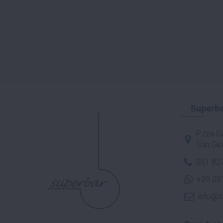
Superba
P.zza Ga
San Gio
051 82
+39 05
info@s