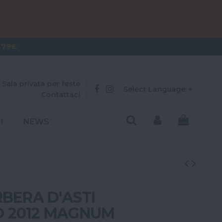
OVER 300€
 79€
Sala privata per feste
Select Language
▼
Contattaci
I
NEWS
BERA D'ASTI
 2012 MAGNUM