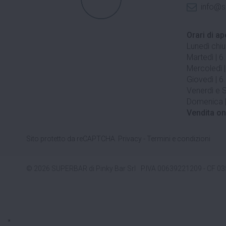
info@s
Orari di ap
Lunedì chi
Martedì | 6
Mercoledì |
Giovedì | 6
Venerdì e S
Domenica |
Vendita on
Sito protetto da reCAPTCHA.
Privacy
-
Termini e condizioni
© 2026 SUPERBAR di Pinky Bar Srl
P.IVA 00639221209 - CF 0