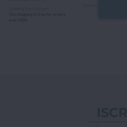
Spedizioni veloci, tracciab
Ordering from Europe?
The shipping is free for orders
over 300€.
ISC