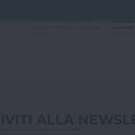
ili e sicure.
Puoi ritirare il tuo ordine
Paypal!
direttamente al bar!
Se hai scelto
Nel checkout scegli l'opzione di
al Superbar
spedizione "Ritiro dell'ordine presso
pagare all
Superbar".
bancomat o 
RIVITI ALLA NEWSL