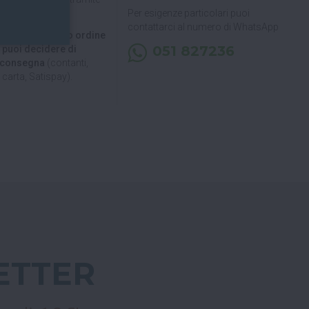
Per esigenze particolari puoi
contattarci al numero di WhatsApp
 di ritirare il tuo ordine
051 827236
, puoi decidere di
a consegna
(contanti,
carta, Satispay).
ETTER