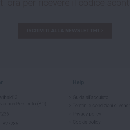
ti ora per ricevere il codice scont
ISCRIVITI ALLA NEWSLETTER >
r
Help
ribaldi 3
Guida all'acquisto
vanni in Persiceto (BO)
Termini e condizioni di vendi
7236
Privacy policy
Cookie policy
1 827236