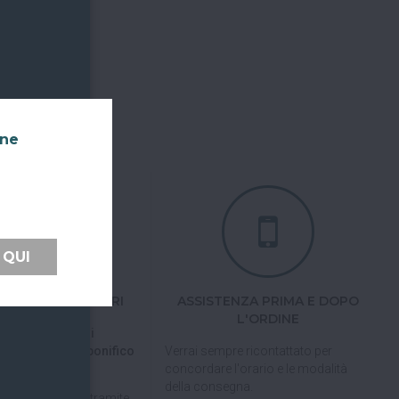
nne
 QUI
TI FACILI E SICURI
ASSISTENZA PRIMA E DOPO
L'ORDINE
 tramite carta di
pal, Satispay o bonifico
Verrai sempre ricontattato per
concordare l'orario e le modalità
della consegna.
pagare in 3 rate
tramite