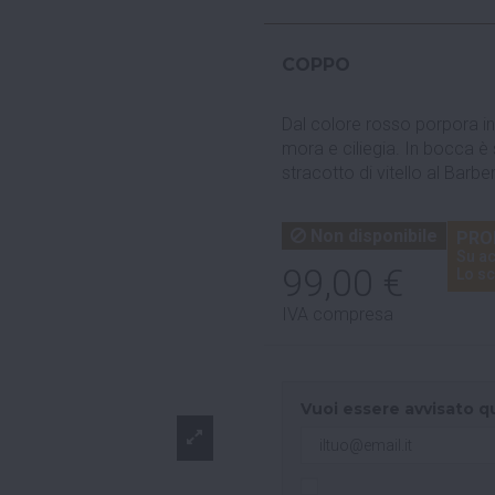
COPPO
Dal colore rosso porpora int
mora e ciliegia. In bocca è
stracotto di vitello al Barbe
Non disponibile
PRO
Su ac
99,00 €
Lo sc
IVA compresa
Vuoi essere avvisato q