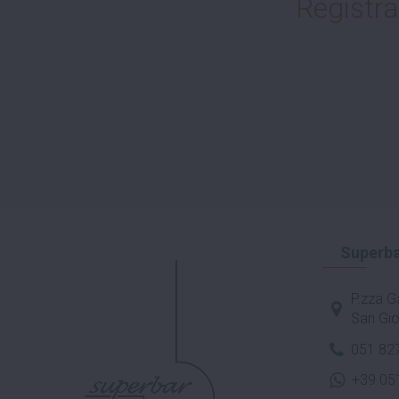
Registra
Superba
P.zza Ga
San Gio
051 82
+39 05