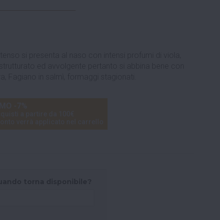
enso si presenta al naso con intensi profumi di viola,
 strutturato ed avvolgente pertanto si abbina bene con
ra, Fagiano in salmì, formaggi stagionati.
MO -7%
quisti a partire da 100€
onto verrà applicato nel carrello
uando torna disponibile?