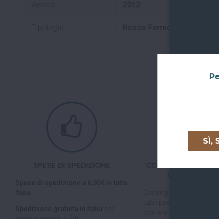
Annata
2012
Tipologia
Rosso Fermo
Pe
SÌ,
SPESE DI SPEDIZIONE
CONSEGNE IN TUTTA
UNIONE EURO
Spese di spedizione a 6,90€ in tutta
Italia.
Consegniamo in
tutta Ita
tutti i paesi dell'
Unione E
Spedizione gratuita in Italia
per
corriere espresso.
ordini superiori a 79€.