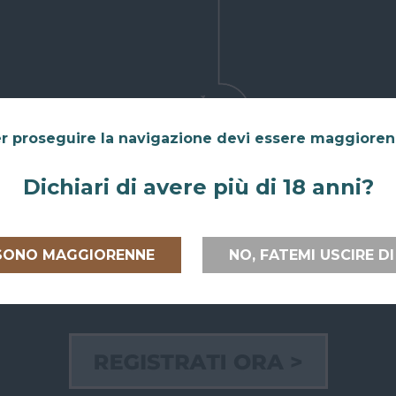
r proseguire la navigazione devi essere maggiore
Dichiari di avere più di 18 anni?
 SONO MAGGIORENNE
NO, FATEMI USCIRE DI
 ITALIA E
RITIRO GRATUITO AL
PAGAMEN
PEA
SUPERBAR
Paga on line
lia
e verso
Abiti a San Giovanni in Persiceto o in
credito, Pay
uropea
con
uno dei paesi limitrofi, oppure sei di
bancario.
passaggio e ci vuoi venire a trovare?
Puoi anche