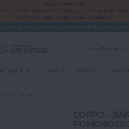
PROMO D'ESTATE
-7% SU TUTTI I VINI ROSSI CON ACQUISTI DI ALMENO 100€
SI APPLICA DIRETTAMENTE NEL CARRELLO
NG FROM
EUROPE
? THE SHIPPING IS
FREE
FOR ORDERS
PEDIZIONE
GRATUITA
IN ITALIA
PER ORDINI
SUPERIORI A
SPESE DI SPEDIZIONE A
6,90€
IN TUTTA
ITALIA
Guida all'acquisto
NOVITÀ
MARCH
A CASA TUA
PROMO
rosso 2012 Magnum
COPPO - BAR
POMOROSSO