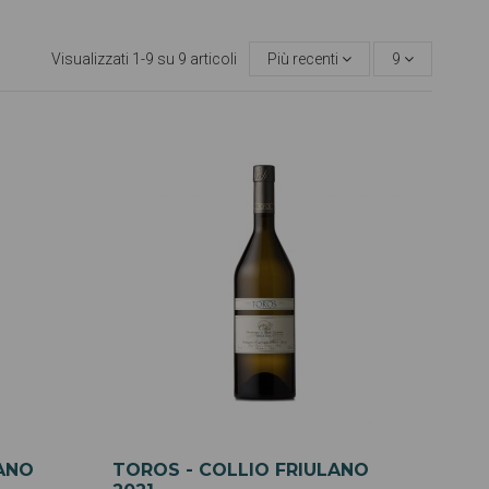
Visualizzati 1-9 su 9 articoli
Più recenti
9
LANO
TOROS - COLLIO FRIULANO