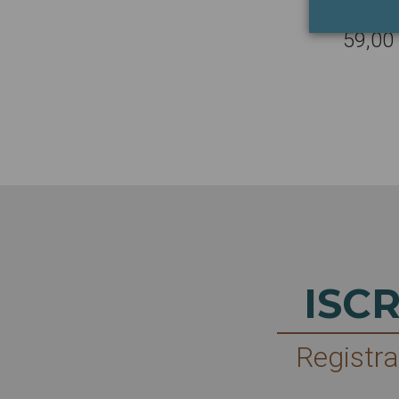
59,00
ISC
Registra