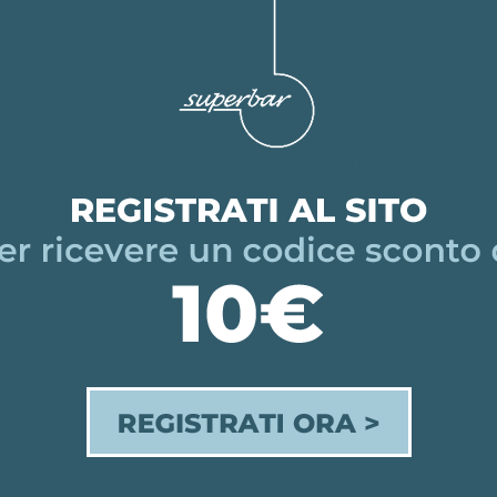
2024
 €
27,00 €
- COLLIO FRIULANO
TOROS - COLLIO PINOT
MAGNUM
2024