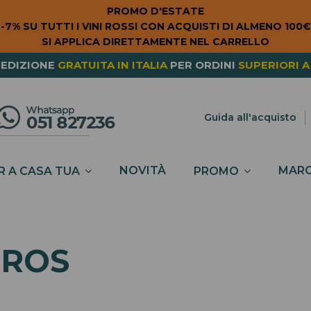
PROMO D'ESTATE
-7% SU TUTTI I VINI ROSSI CON ACQUISTI DI ALMENO 100€
SI APPLICA DIRETTAMENTE NEL CARRELLO
NG FROM
EUROPE
? THE SHIPPING IS
FREE
FOR ORDERS
PEDIZIONE
GRATUITA
IN ITALIA
PER ORDINI
SUPERIORI A
SPESE DI SPEDIZIONE A
6,90€
IN TUTTA
ITALIA
Guida all'acquisto
NOVITÀ
MARC
R A CASA TUA
PROMO
OROS