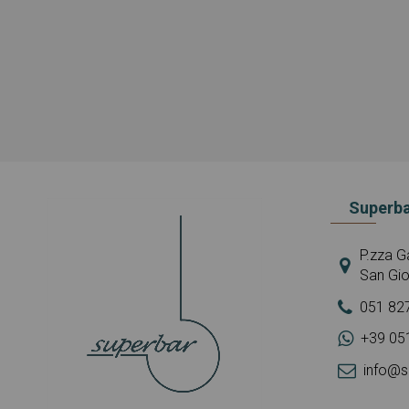
Superba
P.zza Ga
San Gio
051 82
+39 05
info@s