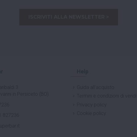
ISCRIVITI ALLA NEWSLETTER >
r
Help
ribaldi 3
Guida all'acquisto
vanni in Persiceto (BO)
Termini e condizioni di vendi
7236
Privacy policy
Cookie policy
1 827236
uperbar.it