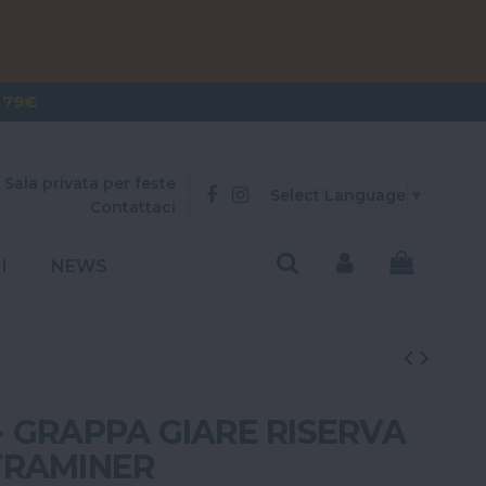
OVER 300€
 79€
Sala privata per feste
Select Language
▼
Contattaci
I
NEWS
 GRAPPA GIARE RISERVA
TRAMINER