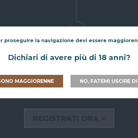
r proseguire la navigazione devi essere maggiore
Dichiari di avere più di 18 anni?
 SONO MAGGIORENNE
NO, FATEMI USCIRE DI
 ITALIA E
RITIRO GRATUITO AL
PAGAMEN
PEA
SUPERBAR
Paga on line
lia
e verso
Abiti a San Giovanni in Persiceto o in
credito, Pay
uropea
con
uno dei paesi limitrofi, oppure sei di
bancario.
passaggio e ci vuoi venire a trovare?
Puoi anche
ili e sicure.
Puoi ritirare il tuo ordine
Paypal!
direttamente al bar!