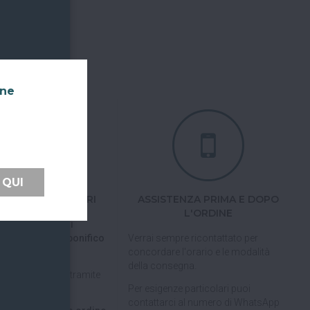
nne
 QUI
TI FACILI E SICURI
ASSISTENZA PRIMA E DOPO
L'ORDINE
 tramite carta di
pal, Satispay o bonifico
Verrai sempre ricontattato per
concordare l'orario e le modalità
della consegna.
pagare in 3 rate
tramite
Per esigenze particolari puoi
contattarci al numero di WhatsApp