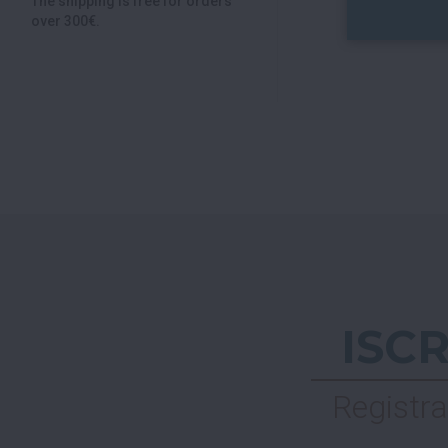
The shipping is free for orders
over 300€.
ISC
Registra