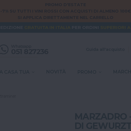
PROMO D'ESTATE
-7% SU TUTTI I VINI ROSSI CON ACQUISTI DI ALMENO 100€
SI APPLICA DIRETTAMENTE NEL CARRELLO
NG FROM
EUROPE
? THE SHIPPING IS
FREE
FOR ORDERS
PEDIZIONE
GRATUITA
IN ITALIA
PER ORDINI
SUPERIORI A
SPESE DI SPEDIZIONE A
6,90€
IN TUTTA
ITALIA
Guida all'acquisto
NOVITÀ
MARCH
A CASA TUA
PROMO
ztraminer
MARZADRO -
DI GEWURZ