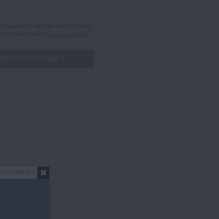
onservazione dei miei dati personali
mativa sulla privacy (
Leggi la nostra
mostrare più