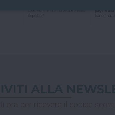
Se hai scelto
Nel checkout scegli l'opzione di
al Superbar
spedizione "Ritiro dell'ordine presso
pagare all
Superbar".
bancomat o 
RIVITI ALLA NEWSL
ti ora per ricevere il codice scont