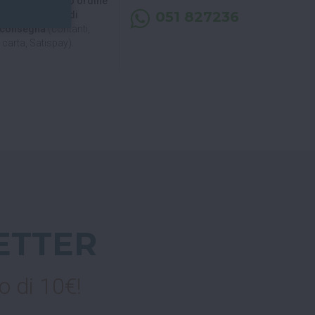
 di ritirare il tuo ordine
051 827236
, puoi decidere di
a consegna
(contanti,
carta, Satispay).
ETTER
o di 10€!