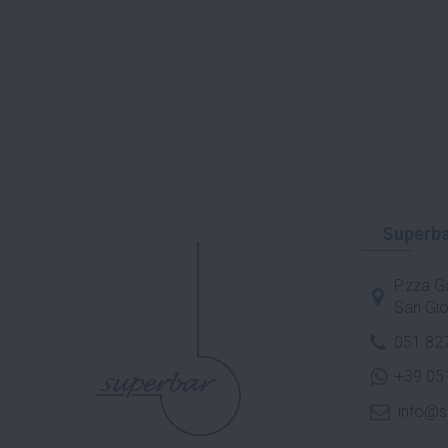
Superba
P.zza Ga
San Gio
051 82
+39 05
info@s