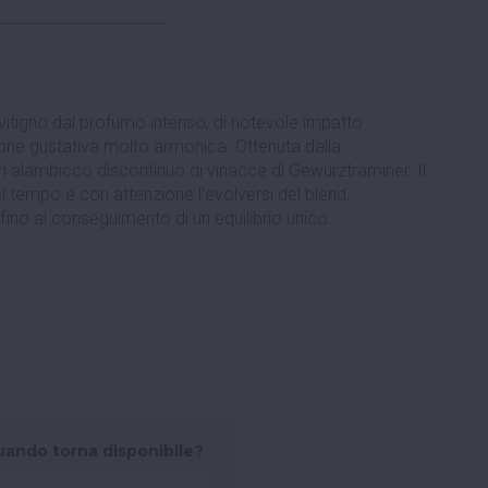
itigno dal profumo intenso, di notevole impatto
one gustativa molto armonica. Ottenuta dalla
in alambicco discontinuo di vinacce di Gewürztraminer. Il
l tempo e con attenzione l'evolversi del blend,
fino al conseguimento di un equilibrio unico.
uando torna disponibile?