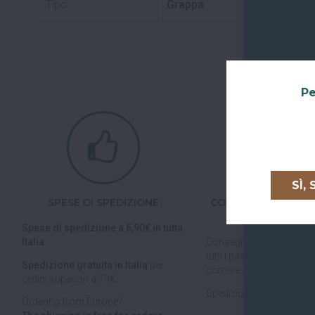
Tipo
Grappa
Pe
SÌ,
SPESE DI SPEDIZIONE
CONSEGNE IN TUTTA
UNIONE EURO
Spese di spedizione a 6,90€ in tutta
Italia.
Consegniamo in
tutta Ita
tutti i paesi dell'
Unione E
Spedizione gratuita in Italia
per
corriere espresso.
ordini superiori a 79€.
Spedizioni veloci, tracciab
Ordering from Europe?