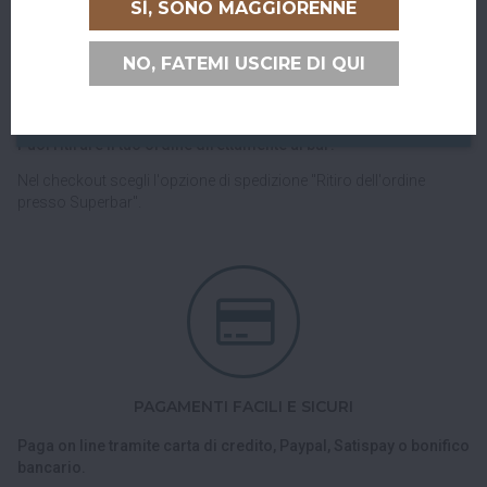
SÌ, SONO MAGGIORENNE
RITIRO GRATUITO AL SUPERBAR
NO, FATEMI USCIRE DI QUI
Abiti a San Giovanni in Persiceto o in uno dei paesi limitrofi, oppure
sei di passaggio e ci vuoi venire a trovare?
Puoi ritirare il tuo ordine direttamente al bar!
Nel checkout scegli l'opzione di spedizione "Ritiro dell'ordine
presso Superbar".
PAGAMENTI FACILI E SICURI
Paga on line tramite carta di credito, Paypal, Satispay o bonifico
bancario.