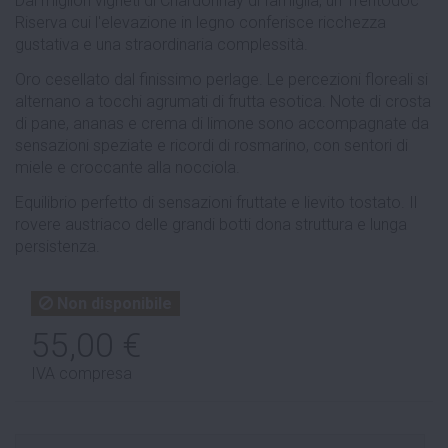
Dai migliori vigneti di Chardonnay di famiglia, un Trentodoc
Riserva cui l'elevazione in legno conferisce ricchezza
gustativa e una straordinaria complessità.
Oro cesellato dal finissimo perlage. Le percezioni floreali si
alternano a tocchi agrumati di frutta esotica. Note di crosta
di pane, ananas e crema di limone sono accompagnate da
sensazioni speziate e ricordi di rosmarino, con sentori di
miele e croccante alla nocciola.
Equilibrio perfetto di sensazioni fruttate e lievito tostato. Il
rovere austriaco delle grandi botti dona struttura e lunga
persistenza.
Non disponibile
55,00 €
IVA compresa