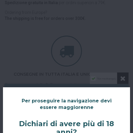
Spedizione gratuita in Italia
per ordini superiori a 79€.
Ordering from Europe?
The shipping is free for orders over 300€.
CONSEGNE IN TUTTA ITALIA E UNIONE EUROPEA
Non mostrare più
Consegniamo in
tutta Italia
e verso tutti i paesi dell'
Unione
Europea
con corriere espresso.
Per proseguire la navigazione devi
Spedizioni veloci, tracciabili e sicure.
essere maggiorenne
Dichiari di avere più di 18
anni?