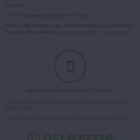
bancario.
Puoi anche
pagare in 3 rate
tramite Paypal!
Se hai scelto di ritirare il tuo ordine al Superbar, puoi decidere
di pagare alla consegna
(contanti, bancomat o carta, Satispay).
ASSISTENZA PRIMA E DOPO L'ORDINE
Verrai sempre ricontattato per concordare l'orario e le modalità
della consegna.
Per esigenze particolari puoi contattarci al numero di WhatsApp
051 827236