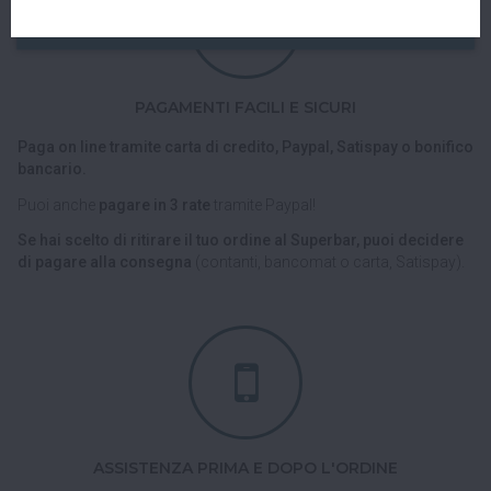
PAGAMENTI FACILI E SICURI
Paga on line tramite carta di credito, Paypal, Satispay o bonifico
bancario.
Puoi anche
pagare in 3 rate
tramite Paypal!
Se hai scelto di ritirare il tuo ordine al Superbar, puoi decidere
di pagare alla consegna
(contanti, bancomat o carta, Satispay).
ASSISTENZA PRIMA E DOPO L'ORDINE