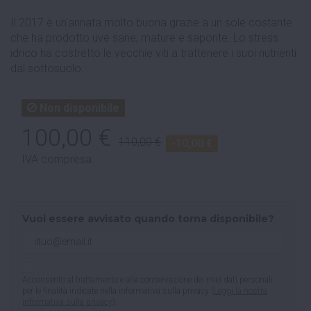
Il 2017 è un'annata molto buona grazie a un sole costante
che ha prodotto uve sane, mature e saporite. Lo stress
idrico ha costretto le vecchie viti a trattenere i suoi nutrienti
dal sottosuolo.
Non disponibile
100,00 €
110,00 €
-10,00 €
IVA compresa
Vuoi essere avvisato quando torna disponibile?
Acconsento al trattamento e alla conservazione dei miei dati personali
per le finalità indicate nella informativa sulla privacy (
Leggi la nostra
informativa sulla privacy
).