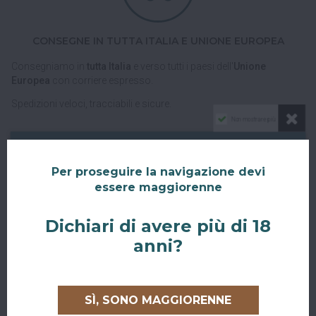
CONSEGNE IN TUTTA ITALIA E UNIONE EUROPEA
Consegniamo in
tutta Italia
e verso tutti i paesi dell'
Unione
Europea
con corriere espresso.
Spedizioni veloci, tracciabili e sicure.
Non mostrare più
Per proseguire la navigazione devi
essere maggiorenne
Dichiari di avere più di 18
RITIRO GRATUITO AL SUPERBAR
anni?
Abiti a San Giovanni in Persiceto o in uno dei paesi limitrofi, oppure
sei di passaggio e ci vuoi venire a trovare?
SÌ, SONO MAGGIORENNE
Puoi ritirare il tuo ordine direttamente al bar!