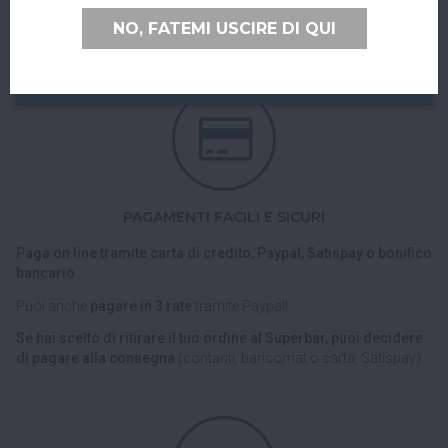
Nel checkout scegli l'opzione di spedizione "Ritiro dell'ordine
NO, FATEMI USCIRE DI QUI
presso Superbar".
PAGAMENTI FACILI E SICURI
Paga on line tramite carta di credito, Paypal, Satispay o bonifico
bancario.
Puoi anche
pagare in 3 rate
tramite Paypal!
Se hai scelto di ritirare il tuo ordine al Superbar, puoi decidere
di pagare alla consegna
(contanti, bancomat o carta, Satispay).