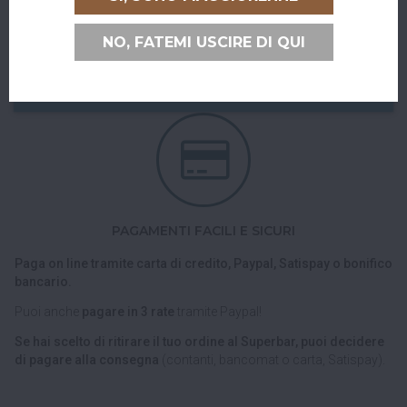
Puoi ritirare il tuo ordine direttamente al bar!
NO, FATEMI USCIRE DI QUI
Nel checkout scegli l'opzione di spedizione "Ritiro dell'ordine
presso Superbar".
PAGAMENTI FACILI E SICURI
Paga on line tramite carta di credito, Paypal, Satispay o bonifico
bancario.
Puoi anche
pagare in 3 rate
tramite Paypal!
Se hai scelto di ritirare il tuo ordine al Superbar, puoi decidere
di pagare alla consegna
(contanti, bancomat o carta, Satispay).