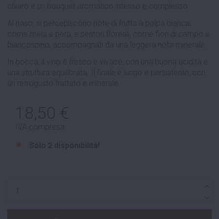
chiaro e un bouquet aromatico intenso e complesso.
Al naso, si percepiscono note di frutta a polpa bianca,
come mela e pera, e sentori floreali, come fiori di campo e
biancospino, accompagnati da una leggera nota minerale.
In bocca, il vino è fresco e vivace, con una buona acidità e
una struttura equilibrata. Il finale è lungo e persistente, con
un retrogusto fruttato e minerale.
18,50 €
IVA compresa
Solo
2 disponibilità!