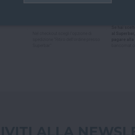
uropea
con
uno dei paesi limitrofi, oppure sei di
bancario.
passaggio e ci vuoi venire a trovare?
Puoi anche
ili e sicure.
Puoi ritirare il tuo ordine
Paypal!
direttamente al bar!
Se hai scelto
Nel checkout scegli l'opzione di
al Superbar
spedizione "Ritiro dell'ordine presso
pagare all
Superbar".
bancomat o 
RIVITI ALLA NEWSL