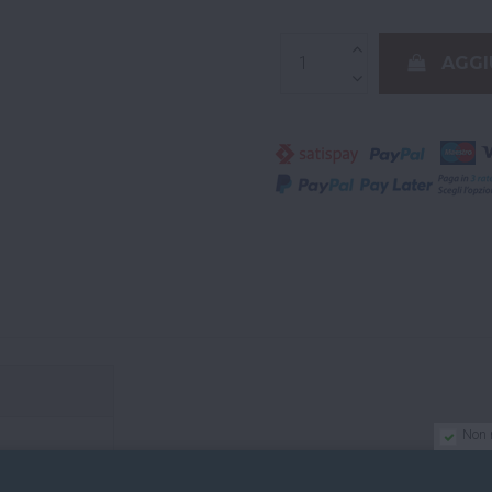
AGGI
Non 