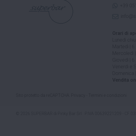
+39 05
info@s
Orari di ap
Lunedì chi
Martedì | 6
Mercoledì |
Giovedì | 6
Venerdì e S
Domenica |
Vendita on
Sito protetto da reCAPTCHA.
Privacy
-
Termini e condizioni
© 2026 SUPERBAR di Pinky Bar Srl
P.IVA 00639221209 - CF 0