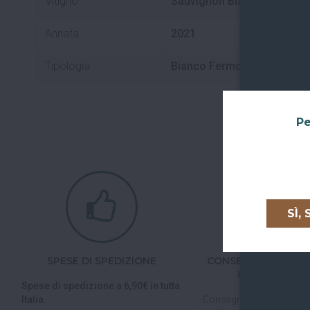
Vitigno
Sauvignon Blanc
Annata
2021
Tipologia
Bianco Fermo
Pe
SÌ,
SPESE DI SPEDIZIONE
CONSEGNE IN TUTTA
UNIONE EURO
Spese di spedizione a 6,90€ in tutta
Italia.
Consegniamo in
tutta Ita