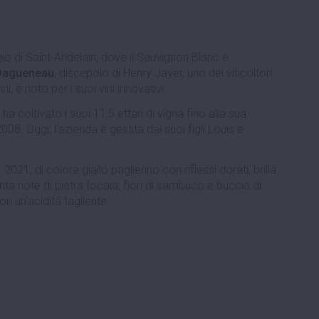
ggio di Saint-Andelain, dove il Sauvignon Blanc è
 Dagueneau
, discepolo di Henry Jayer, uno dei viticoltori
nni, è noto per i suoi vini innovativi.
a coltivato i suoi 11,5 ettari di vigna fino alla sua
. Oggi, l'azienda è gestita dai suoi figli Louis e
2021, di colore giallo paglierino con riflessi dorati, brilla
nta note di pietra focaia, fiori di sambuco e buccia di
n un'acidità tagliente.