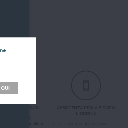
nne
 QUI
TI FACILI E SICURI
ASSISTENZA PRIMA E DOPO
L'ORDINE
 tramite carta di
pal, Satispay o bonifico
Verrai sempre ricontattato per