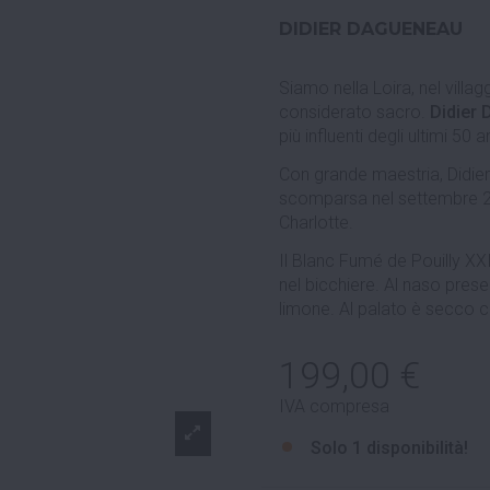
DIDIER DAGUENEAU
Siamo nella Loira, nel villa
considerato sacro.
Didier
più influenti degli ultimi 50 a
Con grande maestria, Didier h
scomparsa nel settembre 2008
Charlotte.
Il Blanc Fumé de Pouilly XXI 
nel bicchiere. Al naso prese
limone. Al palato è secco co
199,00 €
IVA compresa
Solo
1 disponibilità!