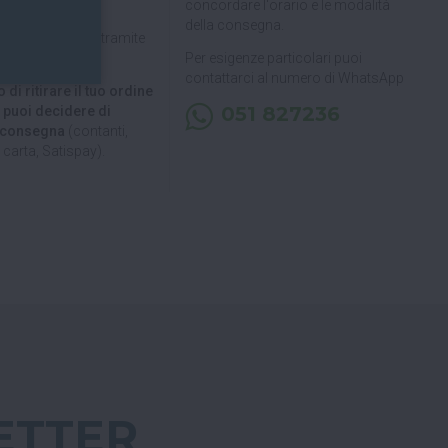
concordare l'orario e le modalità
della consegna.
pagare in 3 rate
tramite
Per esigenze particolari puoi
contattarci al numero di WhatsApp
 di ritirare il tuo ordine
051 827236
, puoi decidere di
a consegna
(contanti,
carta, Satispay).
ETTER