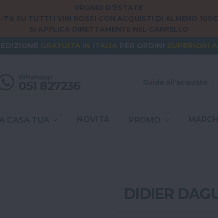
PROMO D'ESTATE
-7% SU TUTTI I VINI ROSSI CON ACQUISTI DI ALMENO 100€
SI APPLICA DIRETTAMENTE NEL CARRELLO
NG FROM
EUROPE
? THE SHIPPING IS
FREE
FOR ORDERS
PEDIZIONE
GRATUITA
IN ITALIA
PER ORDINI
SUPERIORI A
SPESE DI SPEDIZIONE A
6,90€
IN TUTTA
ITALIA
Guida all'acquisto
NOVITÀ
MARCH
A CASA TUA
PROMO
DIDIER DAGU