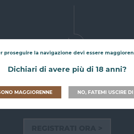
r proseguire la navigazione devi essere maggiore
Dichiari di avere più di 18 anni?
 SONO MAGGIORENNE
NO, FATEMI USCIRE DI
 ITALIA E
RITIRO GRATUITO AL
PAGAMEN
PEA
SUPERBAR
Paga on line
lia
e verso
Abiti a San Giovanni in Persiceto o in
credito, Pay