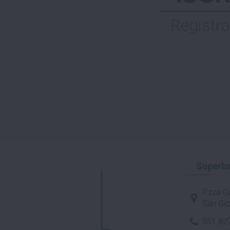
Registra
Superba
P.zza Ga
San Gio
051 82