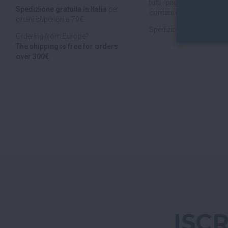
tutti i paesi dell'
Unione E
Spedizione gratuita in Italia
per
corriere espresso.
ordini superiori a 79€.
Spedizioni veloci, tracciab
Ordering from Europe?
The shipping is free for orders
over 300€.
ISC