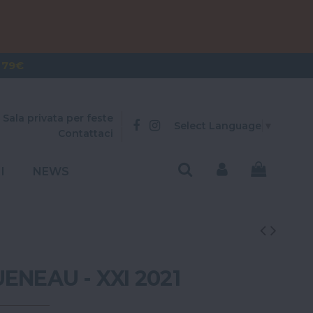
OVER 300€
 79€
Sala privata per feste
Select Language
▼
Contattaci
I
NEWS
ENEAU - XXI 2021