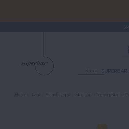
ORDERI
S
Shop
SUPERBAR 
Home
I vini
Bianchi fermi
Manincor - Terlaner Bianco R