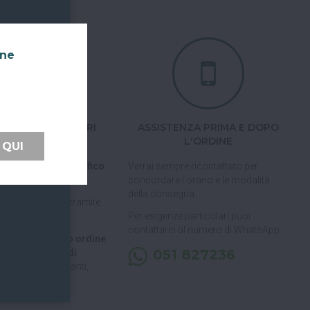
nne
TI FACILI E SICURI
ASSISTENZA PRIMA E DOPO
L'ORDINE
 QUI
 tramite carta di
pal, Satispay o bonifico
Verrai sempre ricontattato per
concordare l'orario e le modalità
della consegna.
pagare in 3 rate
tramite
Per esigenze particolari puoi
contattarci al numero di WhatsApp
 di ritirare il tuo ordine
051 827236
, puoi decidere di
a consegna
(contanti,
carta, Satispay).