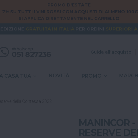
PROMO D'ESTATE
-7% SU TUTTI I VINI ROSSI CON ACQUISTI DI ALMENO 100€
SI APPLICA DIRETTAMENTE NEL CARRELLO
NG FROM
EUROPE
? THE SHIPPING IS
FREE
FOR ORDERS
PEDIZIONE
GRATUITA
IN ITALIA
PER ORDINI
SUPERIORI A
SPESE DI SPEDIZIONE A
6,90€
IN TUTTA
ITALIA
Guida all'acquisto
NOVITÀ
MARCH
A CASA TUA
PROMO
eserve della Contessa 2022
MANINCOR -
RESERVE DE