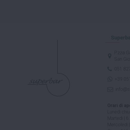
Superba
P.zza Ga
San Gio
051 82
+39 05
info@s
Orari di ap
Lunedì chi
Martedì | 6
Mercoledì |