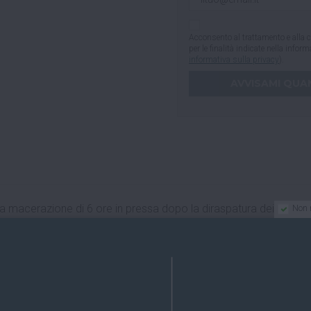
Acconsento al trattamento e alla c
per le finalità indicate nella infor
informativa sulla privacy
).
 macerazione di 6 ore in pressa dopo la diraspatura dei grappoli.
Non 
contatto con i lieviti. Questo processo contribuisce alla compless
 si sposa bene con piatti di pesce e carni bianche. Grazie alla su
librio notevole tra il cibo e il vino.