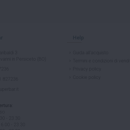
r
Help
ribaldi 3
Guida all'acquisto
vanni in Persiceto (BO)
Termini e condizioni di vendi
7236
Privacy policy
Cookie policy
1 827236
uperbar.it
ertura:
uso
.30 - 23.30
 6.00 - 23.30