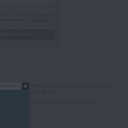
onservazione dei miei dati personali
mativa sulla privacy (
Leggi la nostra
 La fermentazione avviene in botte di legno, in parte in
mostrare più
ità e alla struttura del vino.
a freschezza ed eleganza, è una scelta ideale per