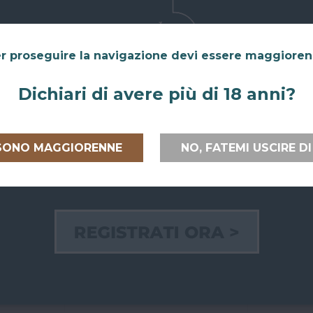
r proseguire la navigazione devi essere maggiore
Dichiari di avere più di 18 anni?
 ITALIA E
RITIRO GRATUITO AL
PAGAMEN
PEA
SUPERBAR
 SONO MAGGIORENNE
NO, FATEMI USCIRE DI
Paga on line
lia
e verso
Abiti a San Giovanni in Persiceto o in
credito, Pay
uropea
con
uno dei paesi limitrofi, oppure sei di
bancario.
passaggio e ci vuoi venire a trovare?
Puoi anche
ili e sicure.
Puoi ritirare il tuo ordine
Paypal!
direttamente al bar!
Se hai scelto
Nel checkout scegli l'opzione di
al Superbar
spedizione "Ritiro dell'ordine presso
pagare all
Superbar".
bancomat o 