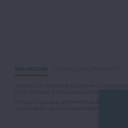
DESCRIZIONE
DETTAGLI DEL PRODOTTO
Il processo di vinificazione di questo vino comprende una
modo spontaneo, e il vino viene poi affinato per 6 mesi a 
Per quanto riguarda gli abbinamenti culinari, questo vino
accompagnare una varietà di piatti leggeri, offrendo un equi