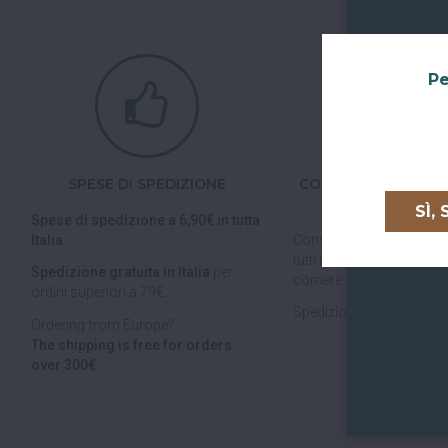
Pe
SPESE DI SPEDIZIONE
CONSEGNE IN TUTTA
UNIONE EURO
SÌ,
Spese di spedizione a 6,90€ in tutta
Italia.
Consegniamo in
tutta Ita
tutti i paesi dell'
Unione E
Spedizione gratuita in Italia
per
corriere espresso.
ordini superiori a 79€.
Spedizioni veloci, tracciab
Ordering from Europe?
The shipping is free for orders
over 300€.