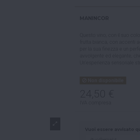
MANINCOR
Questo vino, con il suo colo
frutta bianca, con accenti 
per la sua finezza e un perf
avvolgente ed elegante, ch
Un'esperienza sensoriale str
Non disponibile
24,50 €
IVA compresa
Vuoi essere avvisato q