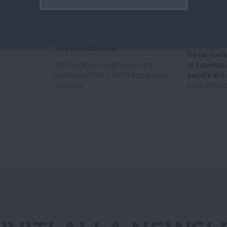
lia
e verso
Abiti a San Giovanni in Persiceto o in
credito, Pay
uropea
con
uno dei paesi limitrofi, oppure sei di
bancario.
passaggio e ci vuoi venire a trovare?
Puoi anche
ili e sicure.
Puoi ritirare il tuo ordine
Paypal!
direttamente al bar!
Se hai scelto
Nel checkout scegli l'opzione di
al Superbar
spedizione "Ritiro dell'ordine presso
pagare all
Superbar".
bancomat o 