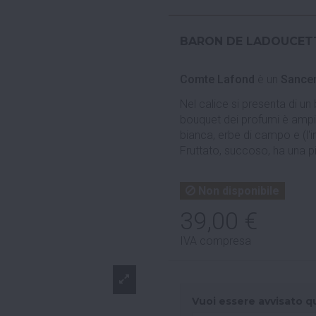
BARON DE LADOUCET
Comte Lafond
è un
Sance
Nel calice si presenta di un b
bouquet dei profumi è ampio 
bianca, erbe di campo e (l'
Fruttato, succoso, ha una p
Non disponibile
39,00 €
IVA compresa
Vuoi essere avvisato q