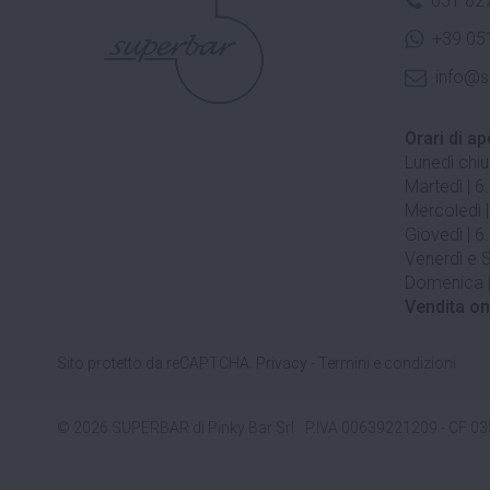
051 82
+39 05
info@s
Orari di ap
Lunedì chi
Martedì | 6
Mercoledì |
Giovedì | 6
Venerdì e S
Domenica |
Vendita on
Sito protetto da reCAPTCHA.
Privacy
-
Termini e condizioni
© 2026 SUPERBAR di Pinky Bar Srl
P.IVA 00639221209 - CF 0