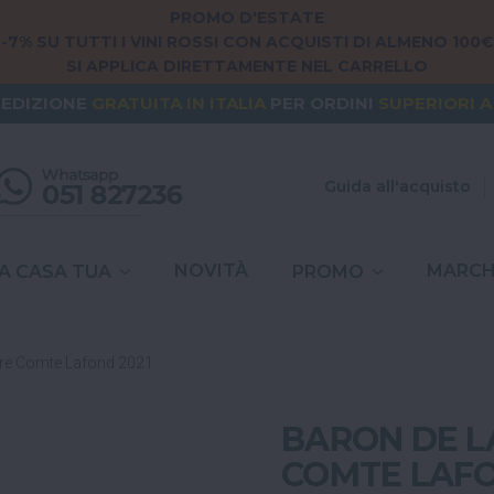
PROMO D'ESTATE
-7% SU TUTTI I VINI ROSSI CON ACQUISTI DI ALMENO 100€
SI APPLICA DIRETTAMENTE NEL CARRELLO
NG FROM
EUROPE
? THE SHIPPING IS
FREE
FOR ORDERS
PEDIZIONE
GRATUITA
IN ITALIA
PER ORDINI
SUPERIORI A
SPESE DI SPEDIZIONE A
6,90€
IN TUTTA
ITALIA
Guida all'acquisto
NOVITÀ
MARCH
A CASA TUA
PROMO
rre Comte Lafond 2021
BARON DE L
COMTE LAFO