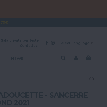
OVER 300€
 79€
Sala privata per feste
Select Language
▼
Contattaci
I
NEWS
ADOUCETTE - SANCERRE
ND 2021