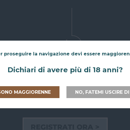
r proseguire la navigazione devi essere maggiore
Dichiari di avere più di 18 anni?
 SONO MAGGIORENNE
NO, FATEMI USCIRE DI
 ITALIA E
RITIRO GRATUITO AL
PAGAMEN
PEA
SUPERBAR
Paga on line