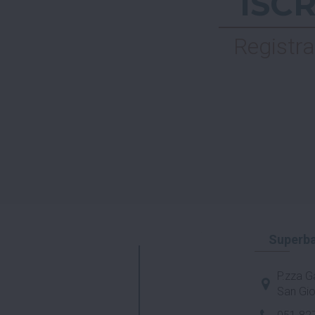
ISC
Registra
Superba
P.zza Ga
San Gio