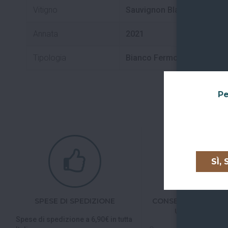
Vitigno
Sauvignon Blanc
Annata
2021
Tipologia
Bianco Fermo
Pe
SÌ,
SPESE DI SPEDIZIONE
CONSEGNE IN TUTTA
UNIONE EURO
Spese di spedizione a 6,90€ in tutta