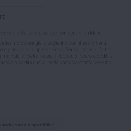
TE
rre
, vino della Loira prodotto con Sauvignon Blanc.
ellissimo colore giallo paglierino con riflessi brillanti. Il
e piacevole. Si apre con note floreali, aromi di frutta
immancabile) pietra focaia. In bocca è fresco e godibile.
iacevole acidità che lo rende particolarmente beverino.
uando torna disponibile?