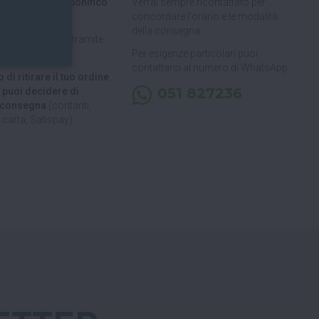
pal, Satispay o bonifico
Verrai sempre ricontattato per
concordare l'orario e le modalità
della consegna.
pagare in 3 rate
tramite
Per esigenze particolari puoi
contattarci al numero di WhatsApp
 di ritirare il tuo ordine
051 827236
, puoi decidere di
a consegna
(contanti,
carta, Satispay).