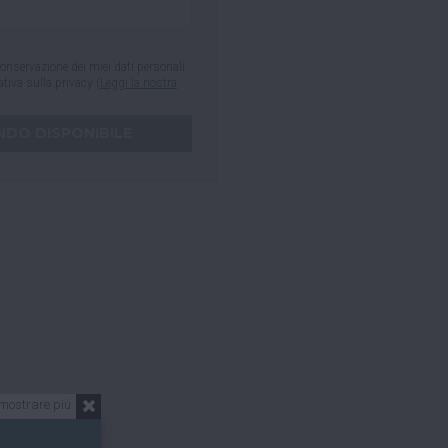
onservazione dei miei dati personali
mativa sulla privacy (
Leggi la nostra
mostrare più