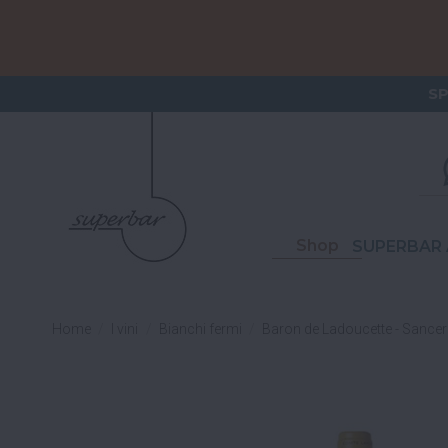
ORDERI
S
Shop
SUPERBAR 
Home
I vini
Bianchi fermi
Baron de Ladoucette - Sance