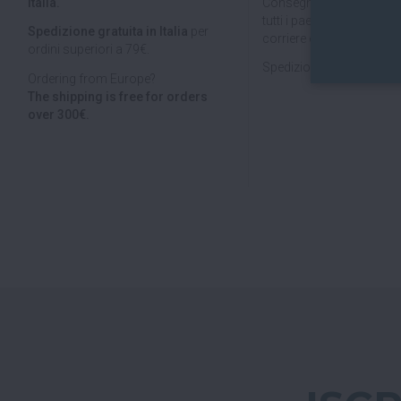
Italia.
Consegniamo in
tutta Ita
tutti i paesi dell'
Unione E
Spedizione gratuita in Italia
per
corriere espresso.
ordini superiori a 79€.
Spedizioni veloci, tracciab
Ordering from Europe?
The shipping is free for orders
over 300€.