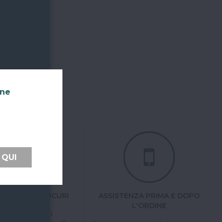
nne
 QUI
TI FACILI E SICURI
ASSISTENZA PRIMA E DOPO
L'ORDINE
 tramite carta di