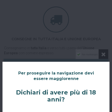
CONSEGNE IN TUTTA ITALIA E UNIONE EUROPEA
Consegniamo in
tutta Italia
e verso tutti i paesi dell'
Unione
Europea
con corriere espresso.
Non mostrare più
Spedizioni veloci, tracciabili e sicure.
Per proseguire la navigazione devi
essere maggiorenne
Dichiari di avere più di 18
anni?
RITIRO GRATUITO AL SUPERBAR