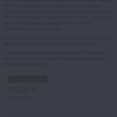
Il piccolo villaggio di Lugny è una delle zone più famose del
Mâconnais e produce eccezionali vini bianchi ottenuti
esclusivamente da uve Chardonnay. I vigneti sono situati sui
Monts du Mâconnais, il cui sottosuolo calcareo conferisce
alle uve Chardonnay caratteri ideali di mineralità,
complessità floreale e finezza.
Leggero, vivace e facile da bere, questo vino secco mostra
aromi di fiori bianchi e mela, con una nota di limone.
Si abbina bene a una vasta gamma di cibi, tra cui pollame,
pesce in padella o alla griglia e formaggi delicati, come le
varietà di latte di capra.
Non disponibile
25,00 €
IVA compresa