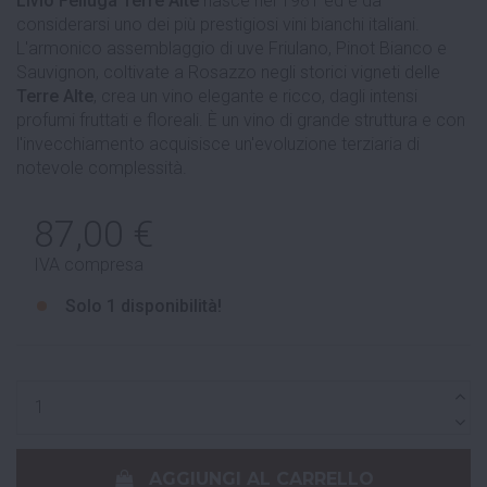
Livio Felluga Terre Alte
nasce nel 1981 ed è da
considerarsi uno dei più prestigiosi vini bianchi italiani.
L'armonico assemblaggio di uve Friulano, Pinot Bianco e
Sauvignon, coltivate a Rosazzo negli storici vigneti delle
Terre Alte
, crea un vino elegante e ricco, dagli intensi
profumi fruttati e floreali. È un vino di grande struttura e con
l'invecchiamento acquisisce un'evoluzione terziaria di
notevole complessità.
87,00 €
IVA compresa
Solo
1 disponibilità!
AGGIUNGI AL CARRELLO