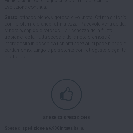
Finale balsamico di legno di cedro, timo e liquirizia.
Evoluzione continua.
Gusto
: attacco pieno, vigoroso e vellutato. Ottima sintonia
con i profumi e grande raffinatezza. Piacevole vena acida.
Minerale, sapido e rotondo. La ricchezza della frutta
tropicale, della frutta secca e delle note cremose è
impreziosita in bocca da richiami speziati di pepe bianco e
cardamomo. Lungo e persistente con retrogusto elegante
e rotondo.
SPESE DI SPEDIZIONE
Spese di spedizione a 6,90€ in tutta Italia.