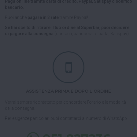
Paga on line tramite carta di credito, Paypal, Satispay o bonifico
bancario.
Puoi anche
pagare in 3 rate
tramite Paypal!
Se hai scelto di ritirare il tuo ordine al Superbar, puoi decidere
di pagare alla consegna
(contanti, bancomat o carta, Satispay).
ASSISTENZA PRIMA E DOPO L'ORDINE
Verrai sempre ricontattato per concordare l'orario e le modalità
della consegna.
Per esigenze particolari puoi contattarci al numero di WhatsApp