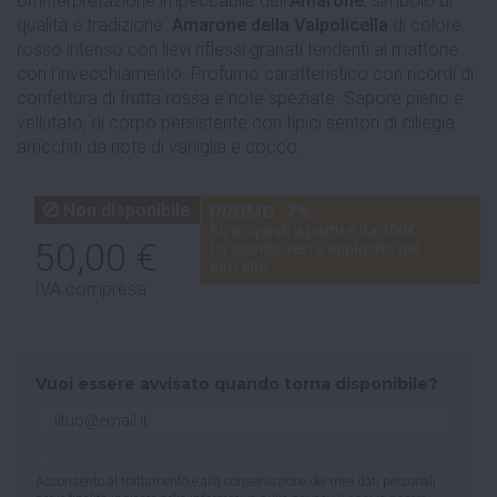
Un'interpretazione impeccabile dell'
Amarone
, simbolo di
qualità e tradizione.
Amarone della Valpolicella
di colore
rosso intenso con lievi riflessi granati tendenti al mattone
con l’invecchiamento. Profumo caratteristico con ricordi di
confettura di frutta rossa e note speziate. Sapore pieno e
vellutato, di corpo persistente con tipici sentori di ciliegia
arricchiti da note di vaniglia e cocco.
Non disponibile
PROMO -7%
Su acquisti a partire da 100€
50,00 €
Lo sconto verrà applicato nel
carrello
IVA compresa
Vuoi essere avvisato quando torna disponibile?
Acconsento al trattamento e alla conservazione dei miei dati personali