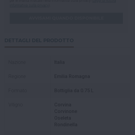
per le finalità indicate nella informativa sulla privacy (
Leggi la nostra
informativa sulla privacy
).
DETTAGLI DEL PRODOTTO
Nazione
Italia
Regione
Emilia Romagna
Formato
Bottiglia da 0.75 L
Vitigno
Corvina
Corvinone
Oseleta
Rondinella