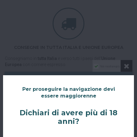
CONSEGNE IN TUTTA ITALIA E UNIONE EUROPEA
Consegniamo in
tutta Italia
e verso tutti i paesi dell'
Unione
Europea
con corriere espresso.
Non mostrare più
Spedizioni veloci, tracciabili e sicure.
Per proseguire la navigazione devi
essere maggiorenne
Dichiari di avere più di 18
anni?
RITIRO GRATUITO AL SUPERBAR