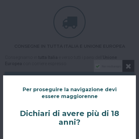
CONSEGNE IN TUTTA ITALIA E UNIONE EUROPEA
Consegniamo in
tutta Italia
e verso tutti i paesi dell'
Unione
Europea
con corriere espresso.
Non mostrare più
Spedizioni veloci, tracciabili e sicure.
Per proseguire la navigazione devi
essere maggiorenne
Dichiari di avere più di 18
anni?
RITIRO GRATUITO AL SUPERBAR