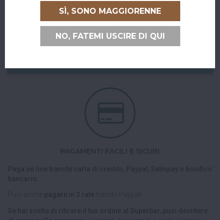
Abiti a San Giovanni in Persiceto o in uno dei paesi limitrofi, oppure
SÌ, SONO MAGGIORENNE
sei di passaggio e ci vuoi venire a trovare?
Puoi ritirare il tuo ordine direttamente al bar!
NO, FATEMI USCIRE DI QUI
Nel checkout scegli l'opzione di spedizione "Ritiro dell'ordine
presso Superbar".
PAGAMENTI FACILI E SICURI
Paga on line tramite carta di credito, Paypal, Satispay o bonifico
bancario.
Puoi anche
pagare in 3 rate
tramite Paypal!
Se hai scelto di ritirare il tuo ordine al Superbar, puoi decidere