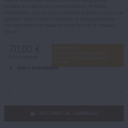
Vino di colore rosso intenso con lievi riflessi granati
tendenti al mattone con l’invecchiamento. Profumo
caratteristico con ricordi di confettura di frutta rossa e note
speziate. Sapore pieno e vellutato, di corpo persistente
con tipici sentori di ciliegia arricchiti da note di vaniglia e
cocco.
70,00 €
PROMO -7%
Su acquisti a partire da 100€
IVA compresa
Lo sconto verrà applicato nel
carrello
Solo
1 disponibilità!
AGGIUNGI AL CARRELLO