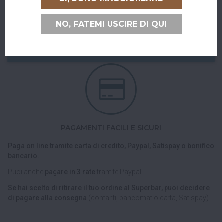
Puoi ritirare il tuo ordine direttamente al bar!
NO, FATEMI USCIRE DI QUI
Nel checkout scegli l'opzione di spedizione "Ritiro dell'ordine
presso Superbar".
PAGAMENTI FACILI E SICURI
Paga on line tramite carta di credito, Paypal, Satispay o bonifico
bancario.
Puoi anche
pagare in 3 rate
tramite Paypal!
Se hai scelto di ritirare il tuo ordine al Superbar, puoi decidere
di pagare alla consegna
(contanti, bancomat o carta, Satispay).