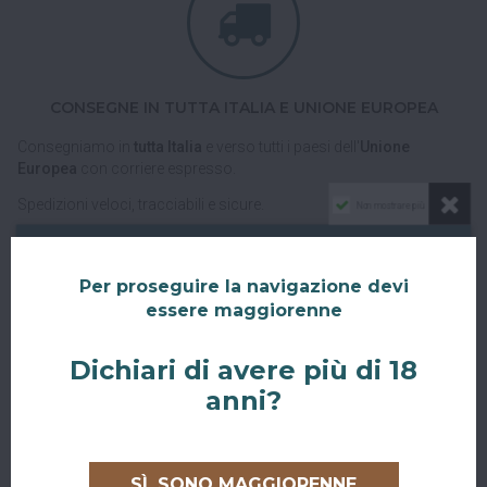
CONSEGNE IN TUTTA ITALIA E UNIONE EUROPEA
Consegniamo in
tutta Italia
e verso tutti i paesi dell'
Unione
Europea
con corriere espresso.
Spedizioni veloci, tracciabili e sicure.
Non mostrare più
Per proseguire la navigazione devi
essere maggiorenne
Dichiari di avere più di 18
anni?
RITIRO GRATUITO AL SUPERBAR
Abiti a San Giovanni in Persiceto o in uno dei paesi limitrofi, oppure
sei di passaggio e ci vuoi venire a trovare?
SÌ, SONO MAGGIORENNE