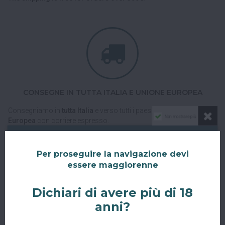
CONSEGNE IN TUTTA ITALIA E UNIONE EUROPEA
Consegniamo in
tutta Italia
e verso tutti i paesi dell'
Unione
Non mostrare più
Europea
con corriere espresso.
Spedizioni veloci, tracciabili e sicure.
Per proseguire la navigazione devi
essere maggiorenne
Dichiari di avere più di 18
anni?