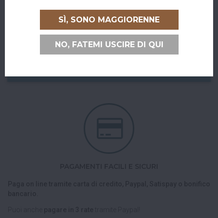
RITIRO GRATUITO AL SUPERBAR
SÌ, SONO MAGGIORENNE
Abiti a San Giovanni in Persiceto o in uno dei paesi limitrofi, oppure
sei di passaggio e ci vuoi venire a trovare?
NO, FATEMI USCIRE DI QUI
Puoi ritirare il tuo ordine direttamente al bar!
Nel checkout scegli l'opzione di spedizione "Ritiro dell'ordine
presso Superbar".
PAGAMENTI FACILI E SICURI
Paga on line tramite carta di credito, Paypal, Satispay o bonifico
bancario.
Puoi anche
pagare in 3 rate
tramite Paypal!