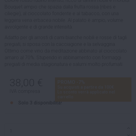
Colore rosso rubino intenso, ricco di tannini nobili e morbidi.
Bouquet ampio che spazia dalla frutta rossa (ribes e
ciliegie), al cioccolato fondente e al tabacco, con una
leggera vena erbacea nobile. Al palato è ampio, volume
avvolgente e di grande intensità.
Adatto per gli arrosti di carni bianche nobili e rosse di tagli
pregiati, si sposa con la cacciagione e la selvaggina.
Ottimo come vino da meditazione abbinato al cioccolato
amaro al 70%. Stupendo in abbinamento con formaggi
pregiati di media stagionatura e salumi molto profumati.
38,00 €
PROMO -7%
Su acquisti a partire da 100€
IVA compresa
Lo sconto verrà applicato nel
carrello
Solo
3 disponibilità!