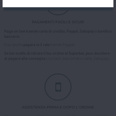
PAGAMENTI FACILI E SICURI
Paga on line tramite carta di credito, Paypal, Satispay o bonifico
bancario.
Puoi anche
pagare in 3 rate
tramite Paypal!
Se hai scelto di ritirare il tuo ordine al Superbar, puoi decidere
di pagare alla consegna
(contanti, bancomat o carta, Satispay).
ASSISTENZA PRIMA E DOPO L'ORDINE