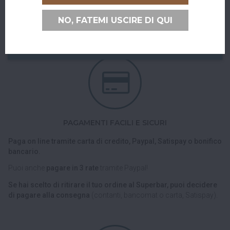
Nel checkout scegli l'opzione di spedizione "Ritiro dell'ordine
NO, FATEMI USCIRE DI QUI
presso Superbar".
PAGAMENTI FACILI E SICURI
Paga on line tramite carta di credito, Paypal, Satispay o bonifico
bancario.
Puoi anche
pagare in 3 rate
tramite Paypal!
Se hai scelto di ritirare il tuo ordine al Superbar, puoi decidere
di pagare alla consegna
(contanti, bancomat o carta, Satispay).