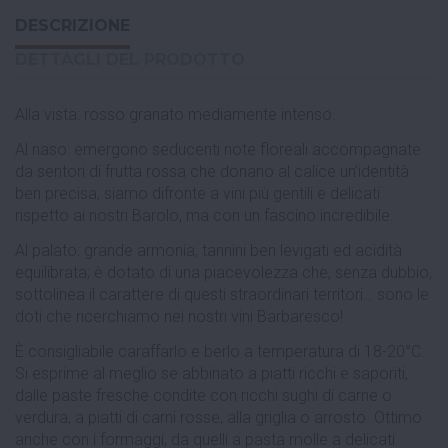
DESCRIZIONE
DETTAGLI DEL PRODOTTO
Alla vista: rosso granato mediamente intenso.
Al naso: emergono seducenti note floreali accompagnate
da sentori di frutta rossa che donano al calice un’identità
ben precisa; siamo difronte a vini più gentili e delicati
rispetto ai nostri Barolo, ma con un fascino incredibile.
Al palato: grande armonia, tannini ben levigati ed acidità
equilibrata; è dotato di una piacevolezza che, senza dubbio,
sottolinea il carattere di questi straordinari territori… sono le
doti che ricerchiamo nei nostri vini Barbaresco!
È consigliabile caraffarlo e berlo a temperatura di 18-20°C.
Si esprime al meglio se abbinato a piatti ricchi e saporiti,
dalle paste fresche condite con ricchi sughi di carne o
verdura, a piatti di carni rosse, alla griglia o arrosto. Ottimo
anche con i formaggi, da quelli a pasta molle a delicati