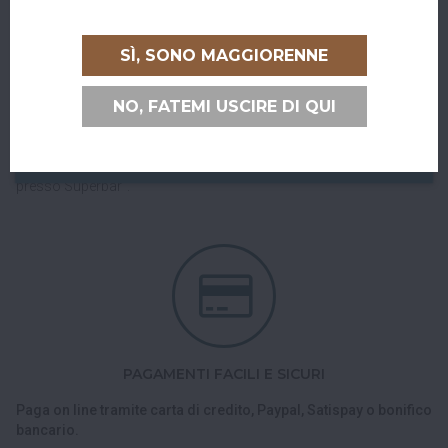
RITIRO GRATUITO AL SUPERBAR
SÌ, SONO MAGGIORENNE
Abiti a San Giovanni in Persiceto o in uno dei paesi limitrofi, oppure
sei di passaggio e ci vuoi venire a trovare?
NO, FATEMI USCIRE DI QUI
Puoi ritirare il tuo ordine direttamente al bar!
Nel checkout scegli l'opzione di spedizione "Ritiro dell'ordine
presso Superbar".
PAGAMENTI FACILI E SICURI
Paga on line tramite carta di credito, Paypal, Satispay o bonifico
bancario.