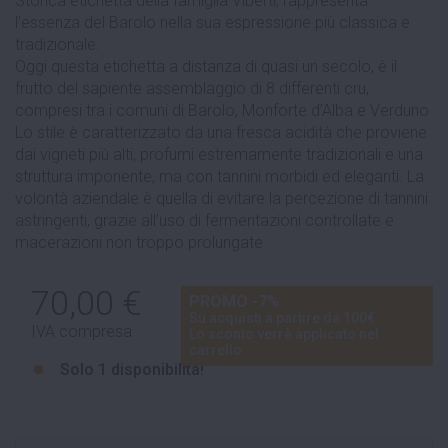
Storica etichetta della famiglia Viberti, rappresenta
l’essenza del Barolo nella sua espressione più classica e
tradizionale.
Oggi questa etichetta a distanza di quasi un secolo, è il
frutto del sapiente assemblaggio di 8 differenti cru,
compresi tra i comuni di Barolo, Monforte d’Alba e Verduno
Lo stile è caratterizzato da una fresca acidità che proviene
dai vigneti più alti, profumi estremamente tradizionali e una
struttura imponente, ma con tannini morbidi ed eleganti. La
volontà aziendale è quella di evitare la percezione di tannini
astringenti, grazie all’uso di fermentazioni controllate e
macerazioni non troppo prolungate
70,00 €
PROMO -7%
Su acquisti a partire da 100€
IVA compresa
Lo sconto verrà applicato nel
carrello
Solo
1 disponibilità!